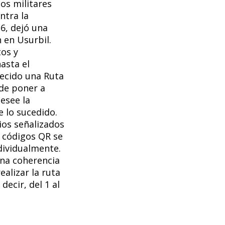
os militares
ntra la
36, dejó una
 en Usurbil.
os y
asta el
ecido una Ruta
 de poner a
esee la
 lo sucedido.
ios señalizados
s códigos QR se
ndividualmente.
una coherencia
alizar la ruta
decir, del 1 al