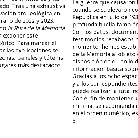
La guerra que causaron l
do. Tras una exhaustiva
cuando se sublevaron co
vación arqueológica en
República en julio de 19
rano de 2022 y 2023,
profunda huella también
ado
la Ruta de la Memoria
Con los datos, document
 exponer este
testimonios recabados h
órico. Para marcar el
momento, hemos establ
ar las explicaciones se
de la Memoria al objeto
lechas, paneles y tótems
disposición de quien lo d
lugares más destacados.
información básica sobre
Gracias a los ocho espac
y a los correspondiente
puede realizar la ruta i
Con el fin de mantener 
mínima, se recomienda re
en el orden numérico, es 
8.