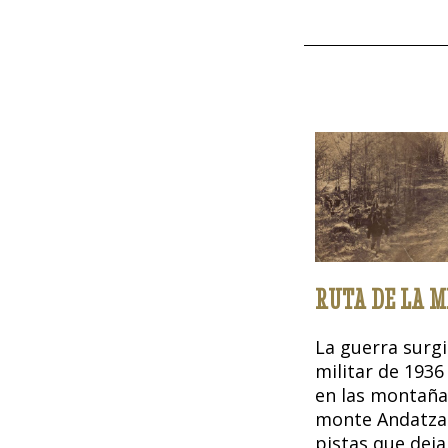
RUTA DE LA 
La guerra surgi
militar de 193
en las montañas
monte Andatza
pistas que deja