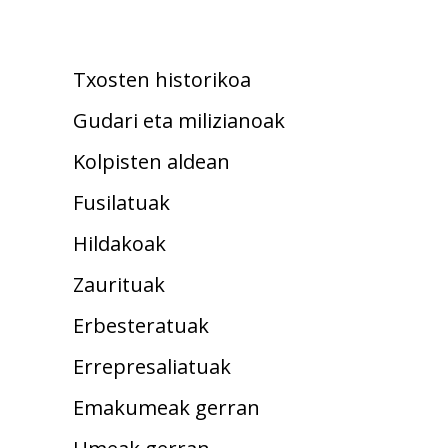
Txosten historikoa
Gudari eta milizianoak
Kolpisten aldean
Fusilatuak
Hildakoak
Zaurituak
Erbesteratuak
Errepresaliatuak
Emakumeak gerran