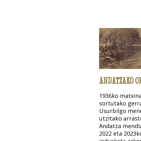
ANDATZAKO OR
1936ko matxina
sortutako gerr
Usurbilgo mend
utzitako arrast
Andatza mendian
2022 eta 2023k
indusketa arke