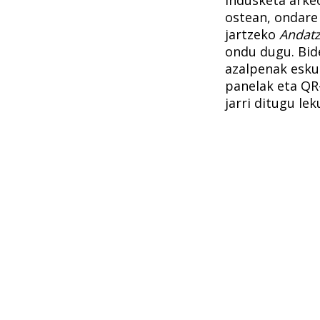
ostean, ondare 
jartzeko
Andatz
ondu dugu. Bid
azalpenak eskur
panelak eta QR
jarri ditugu le