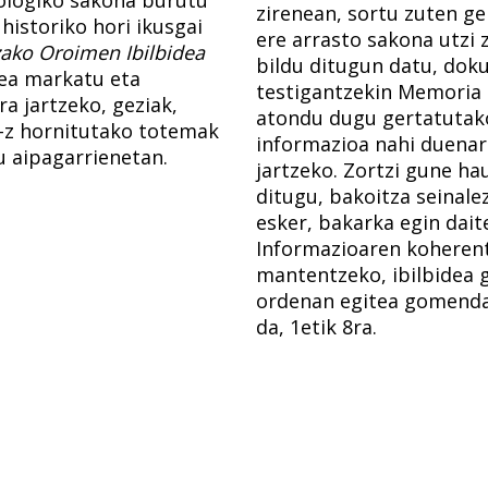
zirenean, sortu zuten ge
historiko hori ikusgai
ere arrasto sakona utzi 
ako Oroimen Ibilbidea
bildu ditugun datu, dok
ea markatu eta
testigantzekin Memoria 
a jartzeko, geziak,
atondu dugu gertatutako
-z hornitutako totemak
informazioa nahi duenar
ku aipagarrienetan.
jartzeko. Zortzi gune h
ditugu, bakoitza seinale
esker, bakarka egin dait
Informazioaren koherent
mantentzeko, ibilbidea g
ordenan egitea gomenda
da, 1etik 8ra.