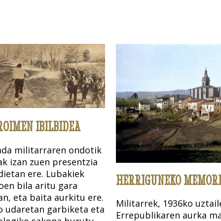
OIMEN IBILBIDEA
da militarraren ondotik
ak izan zuen presentzia
ietan ere. Lubakiek
HERRIGUNEKO MEMORIA
oen bila aritu gara
, eta baita aurkitu ere.
Militarrek, 1936ko uztai
o udaretan garbiketa eta
Errepublikaren aurka ma
ologiko sakona burutu