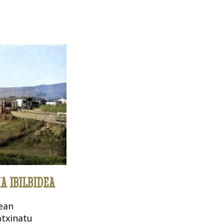
 IBILBIDEA
lean
txinatu