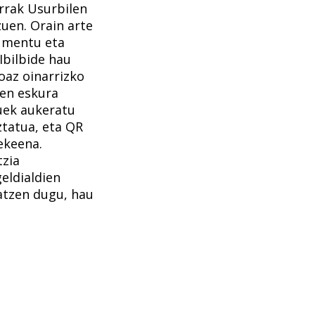
rrak Usurbilen
zuen. Orain arte
umentu eta
Ibilbide hau
az oinarrizko
en eskura
auek aukeratu
ztatua, eta QR
ekeena.
zia
eldialdien
tzen dugu, hau