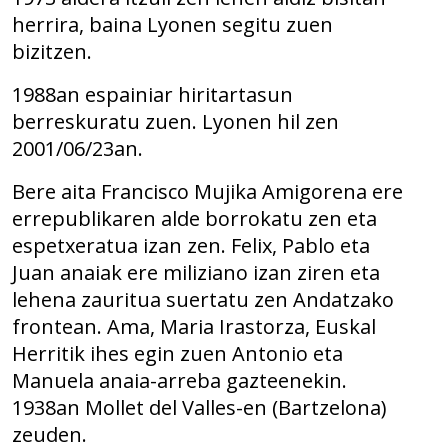
herrira, baina Lyonen segitu zuen
bizitzen.
1988an espainiar hiritartasun
berreskuratu zuen. Lyonen hil zen
2001/06/23an.
Bere aita Francisco Mujika Amigorena ere
errepublikaren alde borrokatu zen eta
espetxeratua izan zen. Felix, Pablo eta
Juan anaiak ere miliziano izan ziren eta
lehena zauritua suertatu zen Andatzako
frontean. Ama, Maria Irastorza, Euskal
Herritik ihes egin zuen Antonio eta
Manuela anaia-arreba gazteenekin.
1938an Mollet del Valles-en (Bartzelona)
zeuden.