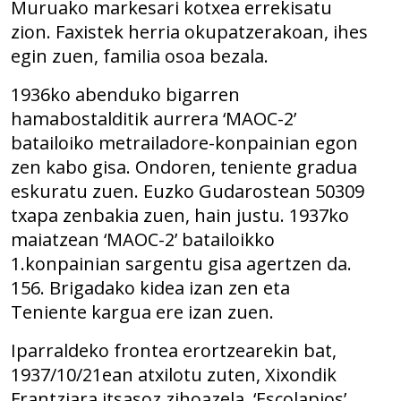
Muruako markesari kotxea errekisatu
zion. Faxistek herria okupatzerakoan, ihes
egin zuen, familia osoa bezala.
1936ko abenduko bigarren
hamabostalditik aurrera ‘MAOC-2’
batailoiko metrailadore-konpainian egon
zen kabo gisa. Ondoren, teniente gradua
eskuratu zuen. Euzko Gudarostean 50309
txapa zenbakia zuen, hain justu. 1937ko
maiatzean ‘MAOC-2’ batailoikko
1.konpainian sargentu gisa agertzen da.
156. Brigadako kidea izan zen eta
Teniente kargua ere izan zuen.
Iparraldeko frontea erortzearekin bat,
1937/10/21ean atxilotu zuten, Xixondik
Frantziara itsasoz zihoazela. ‘Escolapios’