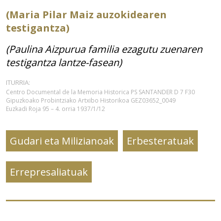
(Maria Pilar Maiz auzokidearen
testigantza)
(Paulina Aizpurua familia ezagutu zuenaren
testigantza lantze-fasean)
ITURRIA:
Centro Documental de la Memoria Historica
PS SANTANDER D 7 F30
Gipuzkoako Probintziako Artxibo Historikoa GEZ03652_0049
Euzkadi Roja 95 – 4. orria 1937/1/12
Gudari eta Milizianoak
Erbesteratuak
Errepresaliatuak