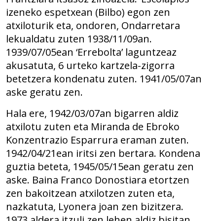
izeneko espetxean (Bilbo) egon zen
atxiloturik eta, ondoren, Ondarretara
lekualdatu zuten 1938/11/09an.
1939/07/05ean ‘Errebolta’ laguntzeaz
akusatuta, 6 urteko kartzela-zigorra
betetzera kondenatu zuten. 1941/05/07an
aske geratu zen.
Hala ere, 1942/03/07an bigarren aldiz
atxilotu zuten eta Miranda de Ebroko
Konzentrazio Esparrura eraman zuten.
1942/04/21ean iritsi zen bertara. Kondena
guztia beteta, 1945/05/15ean geratu zen
aske. Baina Franco Donostiara etortzen
zen bakoitzean atxilotzen zuten eta,
nazkatuta, Lyonera joan zen bizitzera.
1973 aldera itzuli zen lehen aldiz bisitan