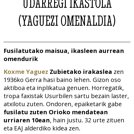
UDARREGI IKASTOLA
(YAGUEZI OMENALDIA)
Fusilatutako maisua, ikasleen aurrean
omendurik
Koxme Yaguez
Zubietako irakaslea
zen
1936ko Gerra hasi baino lehen. Gizon oso
aktiboa eta inplikatua genuen. Horregatik,
tropa faxistak Usurbilen sartu bezain laster,
atxilotu zuten. Ondoren, epaiketarik gabe
fusilatu zuten Orioko mendatean
urriaren 10ean
, hain justu. 32 urte zituen
eta EAJ alderdiko kidea zen.