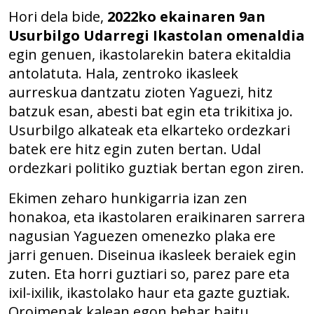
Hori dela bide,
2022ko ekainaren 9an
Usurbilgo Udarregi Ikastolan omenaldia
egin genuen, ikastolarekin batera ekitaldia
antolatuta. Hala, zentroko ikasleek
aurreskua dantzatu zioten Yaguezi, hitz
batzuk esan, abesti bat egin eta trikitixa jo.
Usurbilgo alkateak eta elkarteko ordezkari
batek ere hitz egin zuten bertan. Udal
ordezkari politiko guztiak bertan egon ziren.
Ekimen zeharo hunkigarria izan zen
honakoa, eta ikastolaren eraikinaren sarrera
nagusian Yaguezen omenezko plaka ere
jarri genuen. Diseinua ikasleek beraiek egin
zuten. Eta horri guztiari so, parez pare eta
ixil-ixilik, ikastolako haur eta gazte guztiak.
Oroimenak kalean egon behar baitu,