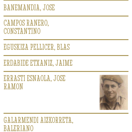
BANEMANDIA, JOSE
CAMPOS RANERO,
CONSTANTINO
EGUSKIZA PELLICER, BLAS
ERDABIDE ETXANIZ, JAIME
ERRASTI ESNAOLA, JOSE
RAMON
GALARMENDI AIZKORRETA,
BALERIANO