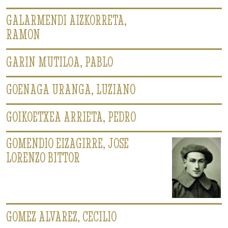
GALARMENDI AIZKORRETA,
RAMON
GARIN MUTILOA, PABLO
GOENAGA URANGA, LUZIANO
GOIKOETXEA ARRIETA, PEDRO
GOMENDIO EIZAGIRRE, JOSE
LORENZO BITTOR
GOMEZ ALVAREZ, CECILIO