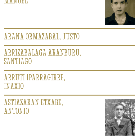
MANUEL
ARANA ORMAZABAL, JUSTO
ARRIZABALAGA ARANBURU,
SANTIAGO
ARRUTI IPARRAGIRRE,
INAXIO
ASTIAZARAN ETXABE,
ANTONIO