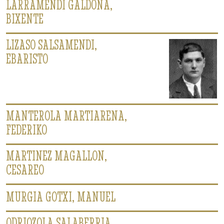
LARRAMENDI GALDONA,
BIXENTE
LIZASO SALSAMENDI,
EBARISTO
MANTEROLA MARTIARENA,
FEDERIKO
MARTINEZ MAGALLON,
CESAREO
MURGIA GOTXI, MANUEL
ODRIOZOLA SALABERRIA,