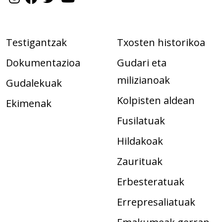
Testigantzak
Txosten historikoa
Dokumentazioa
Gudari eta
milizianoak
Gudalekuak
Kolpisten aldean
Ekimenak
Fusilatuak
Hildakoak
Zaurituak
Erbesteratuak
Errepresaliatuak