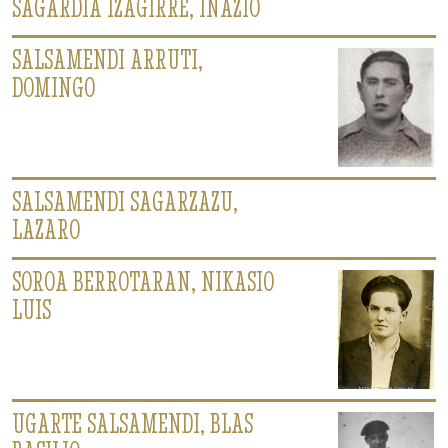
SAGARDIA IZAGIRRE, INAZIO
SALSAMENDI ARRUTI,
DOMINGO
SALSAMENDI SAGARZAZU,
LAZARO
SOROA BERROTARAN, NIKASIO
LUIS
UGARTE SALSAMENDI, BLAS