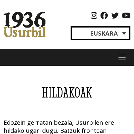
Skip
to
content
EUSKARA
Usurbil
Izan
1936
zinetelako
gara
HILDAKOAK
Edozein gerratan bezala, Usurbilen ere
hildako ugari dugu. Batzuk frontean