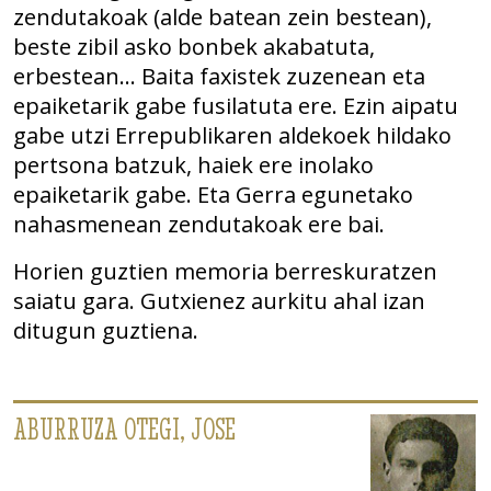
zendutakoak (alde batean zein bestean),
beste zibil asko bonbek akabatuta,
erbestean… Baita faxistek zuzenean eta
epaiketarik gabe fusilatuta ere. Ezin aipatu
gabe utzi Errepublikaren aldekoek hildako
pertsona batzuk, haiek ere inolako
epaiketarik gabe. Eta Gerra egunetako
nahasmenean zendutakoak ere bai.
Horien guztien memoria berreskuratzen
saiatu gara. Gutxienez aurkitu ahal izan
ditugun guztiena.
ABURRUZA OTEGI, JOSE