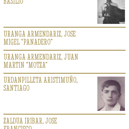
BASILIO
URANGA ARMENDARIZ, JOSE
MIGEL “PANADERO”
URANGA ARMENDARIZ, JUAN
MARTIN “MOTZA”
URDANPILLETA ARISTIMUÑO,
SANTIAGO
ZALDUA IRIBAR, JOSE
FRANCISCO