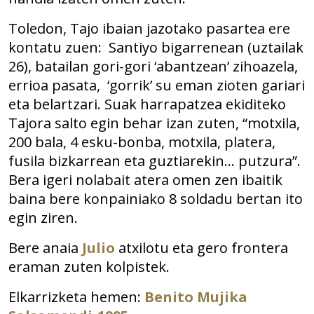
Toledon, Tajo ibaian jazotako pasartea ere
kontatu zuen: Santiyo bigarrenean (uztailak
26), batailan gori-gori ‘abantzean’ zihoazela,
errioa pasata, ‘gorrik’ su eman zioten gariari
eta belartzari. Suak harrapatzea ekiditeko
Tajora salto egin behar izan zuten, “motxila,
200 bala, 4 esku-bonba, motxila, platera,
fusila bizkarrean eta guztiarekin… putzura”.
Bera igeri nolabait atera omen zen ibaitik
baina bere konpainiako 8 soldadu bertan ito
egin ziren.
Bere anaia
Julio
atxilotu eta gero frontera
eraman zuten kolpistek.
Elkarrizketa hemen:
Benito Mujika