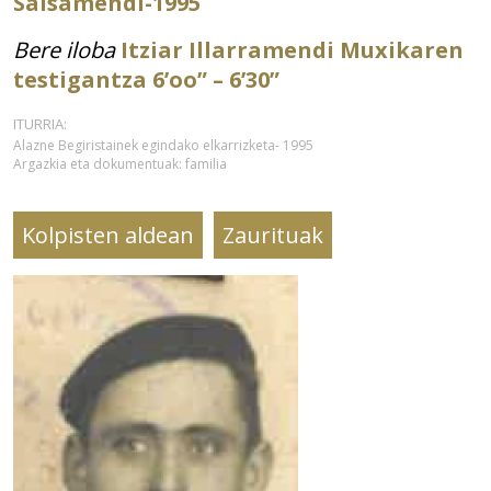
Salsamendi-1995
Bere iloba
Itziar Illarramendi Muxikaren
testigantza 6’oo” – 6’30”
ITURRIA:
Alazne Begiristainek egindako elkarrizketa- 1995
Argazkia eta dokumentuak: familia
Kolpisten aldean
Zaurituak