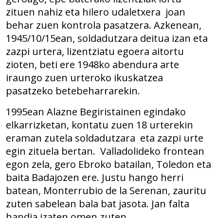
zituen nahiz eta hilero udaletxera joan
behar zuen kontrola pasatzera. Azkenean,
1945/10/15ean, soldadutzara deitua izan eta
zazpi urtera, lizentziatu egoera aitortu
zioten, beti ere 1948ko abendura arte
iraungo zuen urteroko ikuskatzea
pasatzeko betebeharrarekin.
1995ean Alazne Begiristainen egindako
elkarrizketan, kontatu zuen 18 urterekin
eraman zutela soldadutzara eta zazpi urte
egin zituela bertan. Valladolideko frontean
egon zela, gero Ebroko batailan, Toledon eta
baita Badajozen ere. Justu hango herri
batean, Monterrubio de la Serenan, zauritu
zuten sabelean bala bat jasota. Jan falta
handia izaten omen zuten.