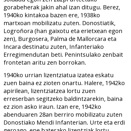
gorabeherak jakin ahal izan ditugu. Berez,
1940ko kintakoa bazen ere, 1938ko
martxoan mobilizatu zuten. Donostiatik,
Logroñora (han gaixotu eta erietxean egon
zen), Burgosera, Palma de Mallorcara eta
Incara destinatu zuten, Infanteriako
Erregimendutan beti. Penintsulako zenbait
frontetan aritu zen borrokan.
1940ko urrian lizentziatua izatea eskatu
zuen baina ez zioten onartu. Halere, 1942ko
apirilean, lizentziatzea lortu zuen
erreserban segitzeko baldintzarekin, baina
ez zion asko iraun. Izan ere, 1942ko
abenduaren 28an berriro mobilizatu zuten
Donostiako Mendi Infanterian. Urte eta erdi
geroago, epe baterako lizentziak lortu