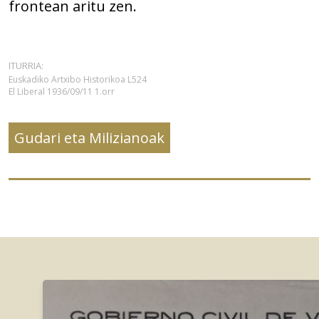
frontean aritu zen.
ITURRIA:
Euskadiko Artxibo Historikoa L524
El Liberal 1936/09/11 1.orr
Gudari eta Milizianoak