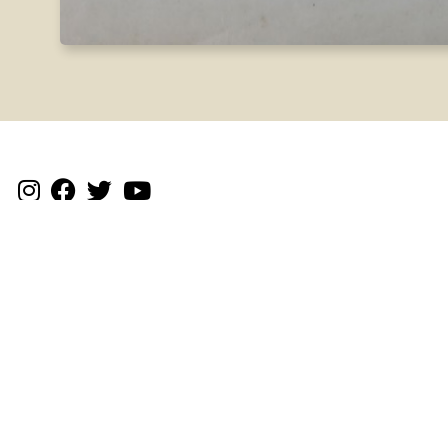
Testigantzak
Txosten historikoa
Dokumentazioa
Gudari eta
milizianoak
Gudalekuak
Kolpisten aldean
Ekimenak
Fusilatuak