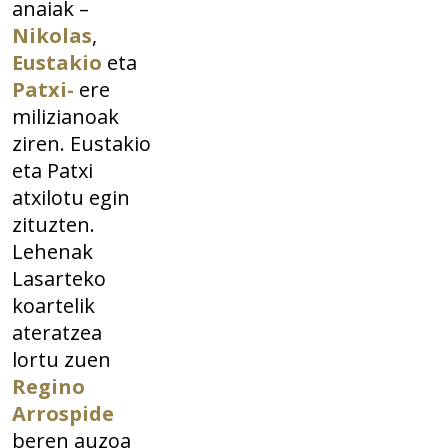
anaiak –
Nikolas
,
Eustakio
eta
Patxi-
ere
milizianoak
ziren. Eustakio
eta Patxi
atxilotu egin
zituzten.
Lehenak
Lasarteko
koartelik
ateratzea
lortu zuen
Regino
Arrospide
beren auzoa