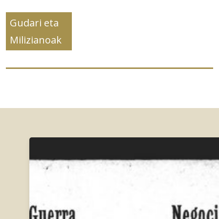
Gudari eta
Milizianoak