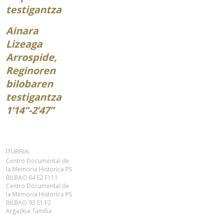
testigantza
Ainara
Lizeaga
Arrospide,
Reginoren
bilobaren
testigantza
1’14”-2’47”
ITURRIA:
Centro Documental de
la Memoria Historica PS
BILBAO 64 E2 F111
Centro Documental de
la Memoria Historica PS
BILBAO 93 E1 F2
Argazkia: familia