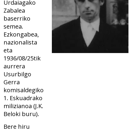
Urdaiagako
Zabalea
baserriko
semea.
Ezkongabea,
nazionalista
eta
1936/08/25tik
aurrera
Usurbilgo
Gerra
komisaldegiko
1. Eskuadrako
milizianoa (J.K.
Beloki buru).
Bere hiru