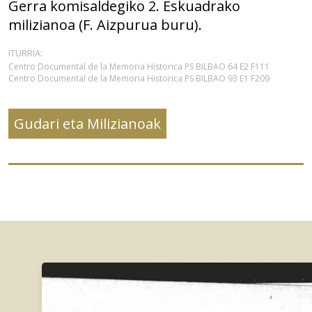
Gerra komisaldegiko 2. Eskuadrako
milizianoa (F. Aizpurua buru).
ITURRIA:
Centro Documental de la Memoria Historica PS BILBAO 64 E2 F111
Centro Documental de la Memoria Historica PS BILBAO 93 E1 F209
Gudari eta Milizianoak