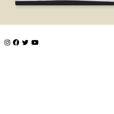
Testigantzak
Txosten historikoa
Dokumentazioa
Gudari eta
milizianoak
Gudalekuak
Kolpisten aldean
Ekimenak
Fusilatuak