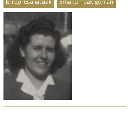
Errepresaliatuak
Emakumeak gerran