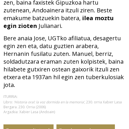
zen, baina faxistek Gipuzkoa hartu
zutenean, Andoainera itzuli ziren. Beste
emakume batzuekin batera,
ilea moztu
egin zioten
Julianari.
Bere anaia Jose, UGTko afiliatua, desagertu
egin zen eta, datu guztien arabera,
Hernanin fusilatu zuten. Manuel, berriz,
soldadutzara eraman zuten kolpistek, baina
hilabete gutxiren ostean gaixorik itzuli zen
etxera eta 1937an hil egin zen tuberkulosiak
jota.
ITURRIA:
Libro:
‘Historia oral: la voz dormida en la memoria’
, 230. orria Xabier Lasa
Bergara. 230. Orria (2006)
Argazkia: Xabier Lasa (Andoain)