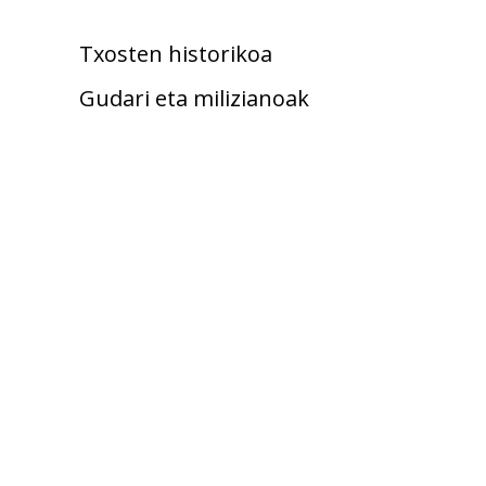
Txosten historikoa
Gudari eta milizianoak
Kolpisten aldean
Fusilatuak
Hildakoak
Zaurituak
Erbesteratuak
Errepresaliatuak
Emakumeak gerran
Umeak gerran