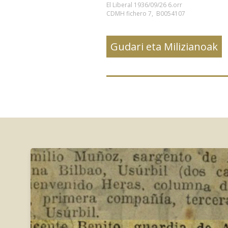
El Liberal 1936/09/26 6.orr
CDMH fichero 7, B0054107
Gudari eta Milizianoak