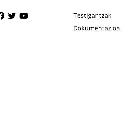
Testigantzak
Dokumentazioa
Gudalekuak
Ekimenak