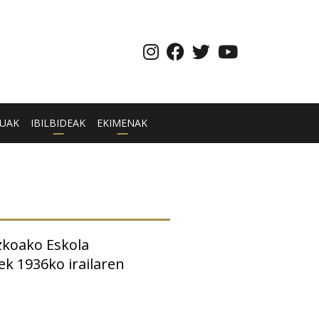
UAK
IBILBIDEAK
EKIMENAK
zkoako Eskola
ek 1936ko irailaren