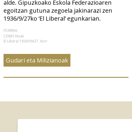
alde. Gipuzkoako Eskola Federazioaren
egoitzan gutuna zegoela jakinarazi zen
1936/9/27ko ‘El Liberal’ egunkarian.
ITURRIA:
CDMH fitxak
El Liberal 1936/09/27 .6orr
Gudari eta Milizianoak