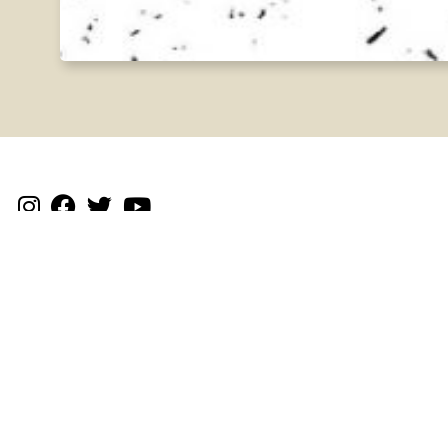
Testigantzak
Txosten historikoa
Dokumentazioa
Gudari eta
milizianoak
Gudalekuak
Kolpisten aldean
Ekimenak