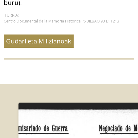
buru).
ITURRIA:
Centro Documental de la Memoria Historica PS BILBAO 93 E1 F213
Gudari eta Milizianoak