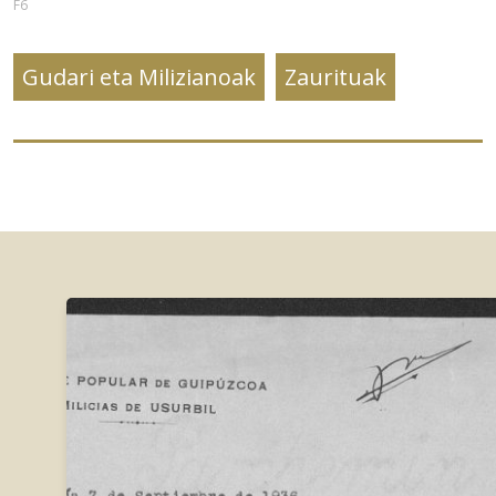
F6
Gudari eta Milizianoak
Zaurituak