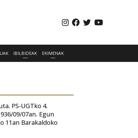
UAK
IBILBIDEAK
EKIMENAK
tuta. PS-UGTko 4.
 1936/09/07an. Egun
ko 11an Barakaldoko