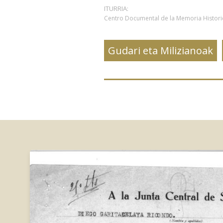
ITURRIA:
Centro Documental de la Memoria Histor
Gudari eta Milizianoak