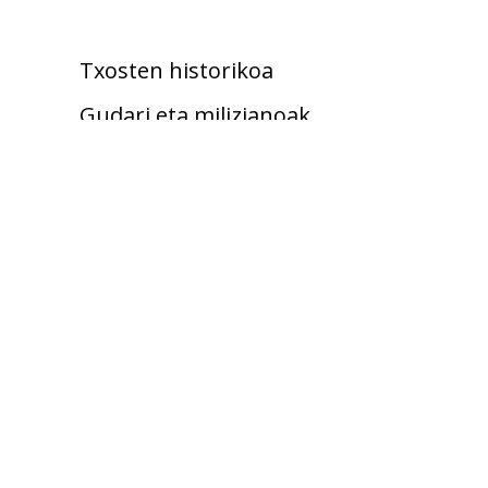
Txosten historikoa
Gudari eta milizianoak
Kolpisten aldean
Fusilatuak
Hildakoak
Zaurituak
Erbesteratuak
Errepresaliatuak
Emakumeak gerran
Umeak gerran