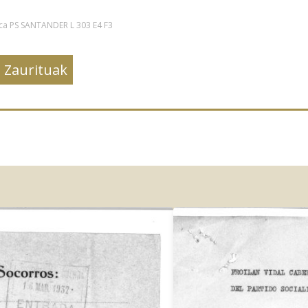
ica
PS SANTANDER L 303 E4 F3
Zaurituak