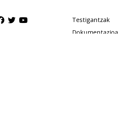
Testigantzak
Dokumentazioa
Gudalekuak
Ekimenak