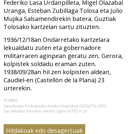
Federiko Lasa Urdanpilleta, Migel Olazabal
Uranga, Esteban Zubillaga Tolosa eta Julio
Mujika Salsamendirekin batera. Guztiak
Tolosako kartzelan sartu zituzten.
1936/12/18an Ondarretako kartzelara
lekualdatu zuten eta gobernadore
militarraren aginpean geratu zen. Gerora,
kolpistek soldadu eraman zuten.
1938/09/28an hil zen
kolpisten aldean,
Caudiel-en (Castellón de la Plana) 23
urterekin.
ITURRIA:
Gipuzkoako Probintziako Artxibo Historikoa GEZ02773_0072
San Salvador Parrokia- Heriotz agiria T6 F32 nº 23
Hildakoak edo desagertuak