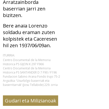
Arratzainborda
baserrian jarri zen
bizitzen.
Bere anaia Lorenzo
soldadu eraman zuten
kolpistek eta Caceresen
hil zen 1937/06/09an.
ITURRIA:
Centro Documental de la Memoria
Historica PS GIJON K 297 F966
Centro Documental de la Memoria
Historica PS SANTANDER D 7 F90 / F196
Fundacion Sabino Arana
Fondo Irujo 75-2
Argazkia: ‘Usurbilgo baserriak eta
baserritarrak’ (Josu Tellabide) 229. orria
Gudari eta Milizianoak