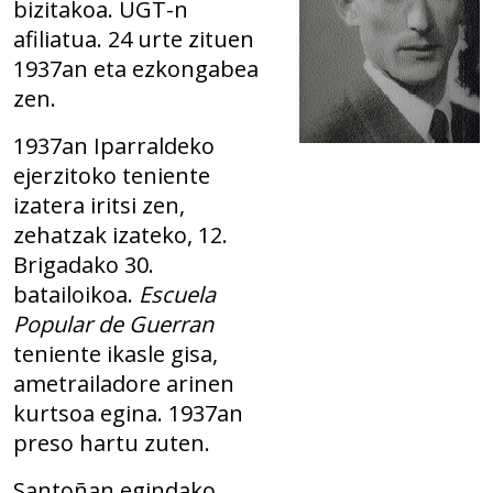
bizitakoa. UGT-n
afiliatua. 24 urte zituen
1937an eta ezkongabea
zen.
1937an Iparraldeko
ejerzitoko teniente
izatera iritsi zen,
zehatzak izateko, 12.
Brigadako 30.
batailoikoa.
Escuela
Popular de Guerran
teniente ikasle gisa,
ametrailadore arinen
kurtsoa egina. 1937an
preso hartu zuten.
Santoñan egindako