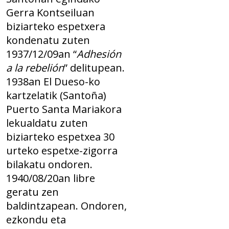
Gerra Kontseiluan
biziarteko espetxera
kondenatu zuten
1937/12/09an “
Adhesión
a la rebelión
” delitupean.
1938an El Dueso-ko
kartzelatik (Santoña)
Puerto Santa Mariakora
lekualdatu zuten
biziarteko espetxea 30
urteko espetxe-zigorra
bilakatu ondoren.
1940/08/20an libre
geratu zen
baldintzapean. Ondoren,
ezkondu eta