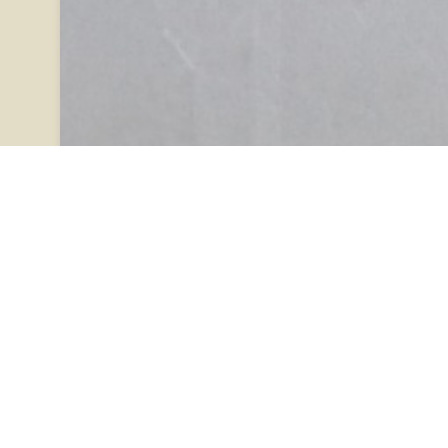
Testigantzak
Txosten historikoa