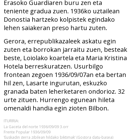
Erasoko Guardiaren buru zen eta
teniente gradua zuen. 1936ko uztailean
Donostia hartzeko kolpistek egindako
lehen saiakeran preso hartu zuten.
Gerora, errepublikazaleek askatu egin
zuten eta borrokan jarraitu zuen, besteak
beste, Loiolako koartela eta Maria Kristina
Hotela berreskuratzen. Usurbilgo
frontean zegoen 1936/09/07an eta bertan
hil zen,
Lasarte ingurutan,
eskuzko
granada baten leherketaren ondorioz
. 32
urte zituen. Hurrengo egunean hileta
omenaldi handia egin zioten Bilbon.
ITURRIA:
La Gaceta del norte 1936/09/09 3.orr
Frente Popular 1936/09/09
‘Euskadin gerra zibilean hildako biktimak’ (Gogora datu-basea)