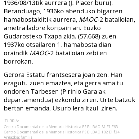
1936/08/13tik aurrera (J. Placer buru).
Beranduago, 1936ko abenduko bigarren
hamabostalditik aurrera,
MAOC
-2 batailoian,
ametrailadore konpainian. Euzko
Gudarosteko Txapa zkia. (57.668) zuen.
1937ko otsailaren 1. hamabostaldian
oraindik
MAOC
-2 batailoian zebilen
borrokan.
Gerora Estatu frantsesera joan zen. Han
ezagutu zuen emaztea, eta gerra amaitu
ondoren Tarbesen (Pirinio Garaiak
departamendua) ezkondu ziren. Urte batzuk
bertan emanda, Usurbilera itzuli ziren.
ITURRIA:
Centro Documental de la Memoria Historica PS BILBAO 81 E1 F63
Centro Documental de la Memoria Historica PS BILBAO 102 E1 f34
Argazkia: familia