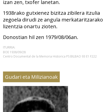
izan zen, txofer lanetan.
1938rako gutxienez bizitza zibilera itzulia
zegoela dirudi ze angula merkataritzarako
lizentzia onartu zioten.
Donostian hil zen 1979/08/06an.
ITURRIA:
BOE 1938/09/28
Centro Documental de la Memoria Historica PS BILBAO 93 E1 F222
Gudari eta Milizianoak