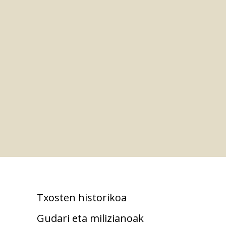
Txosten historikoa
Gudari eta milizianoak