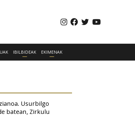
UAK
IBILBIDEAK
EKIMENAK
zianoa. Usurbilgo
de batean, Zirkulu