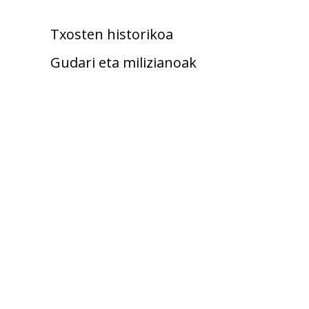
Txosten historikoa
Gudari eta milizianoak
Kolpisten aldean
Fusilatuak
Hildakoak
Zaurituak
Erbesteratuak
Errepresaliatuak
Emakumeak gerran
Umeak gerran