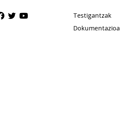
Testigantzak
Dokumentazioa
Gudalekuak
Ekimenak