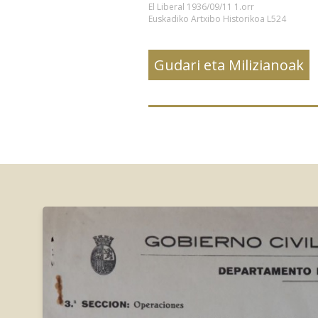
El Liberal 1936/09/11 1.orr
Euskadiko Artxibo Historikoa L524
Gudari eta Milizianoak