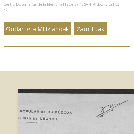
Centro Documental de la Memoria Historica PS SANTANDER L 621 E2
F6
Gudari eta Milizianoak
Zaurituak