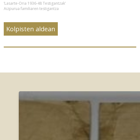
‘Lasarte-Oria 1936-48 Testigantzak’
Aizpurua familiaren testigantza
Kolpisten aldean