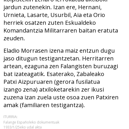
jardun zutenekin. Izan ere, Hernani,
Urnieta, Lasarte, Usurbil, Aia eta Orio
herriek osatzen zuten Eskualdeko
Komandantzia Militarraren baitan eratuta
zeuden.
Eladio Morrasen izena maiz entzun dugu
jaso ditugun testigantzetan. Herritarren
artean, ezaguna zen Falangisten buruzagi
bat izateagatik. Esaterako, Zabaleako
Patxi Aizpuruaren (gerora fusilatua
izango zena) atxiloketarekin zer ikusi
zuzena izan zuela uste osoa zuen Patxiren
amak (familiaren testigantza).
ITURRIA:
Falange Españoleko dokumentuak
1933/1/25eko udal akta