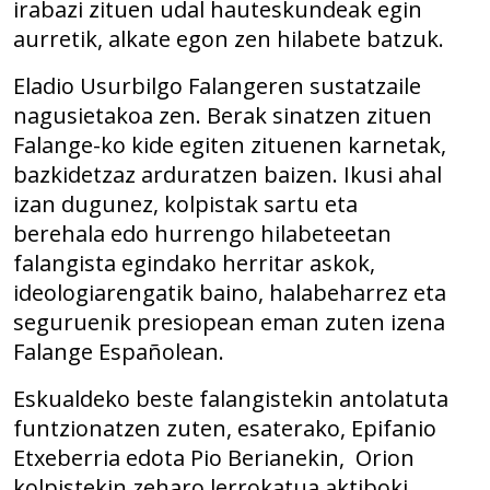
irabazi zituen udal hauteskundeak egin
aurretik, alkate egon zen hilabete batzuk.
Eladio Usurbilgo Falangeren sustatzaile
nagusietakoa zen. Berak sinatzen zituen
Falange-ko kide egiten zituenen karnetak,
bazkidetzaz arduratzen baizen. Ikusi ahal
izan dugunez, kolpistak sartu eta
berehala edo hurrengo hilabeteetan
falangista egindako herritar askok,
ideologiarengatik baino, halabeharrez eta
seguruenik presiopean eman zuten izena
Falange Españolean.
Eskualdeko beste falangistekin antolatuta
funtzionatzen zuten, esaterako, Epifanio
Etxeberria edota Pio Berianekin, Orion
kolpistekin zeharo lerrokatua aktiboki