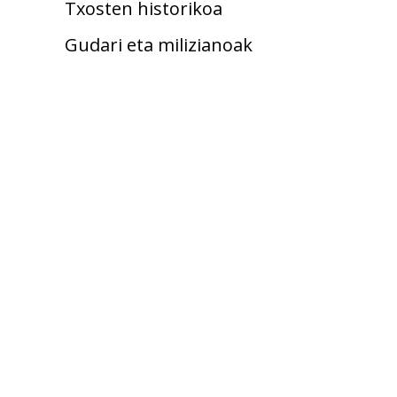
Txosten historikoa
Gudari eta milizianoak
Kolpisten aldean
Fusilatuak
Hildakoak
Zaurituak
Erbesteratuak
Errepresaliatuak
Emakumeak gerran
Umeak gerran