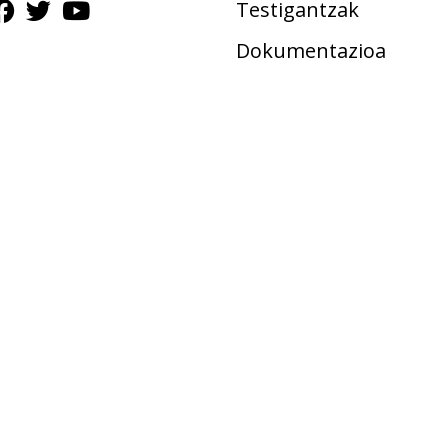
Testigantzak
Dokumentazioa
Gudalekuak
Ekimenak