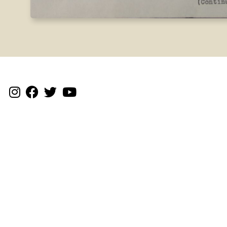
Testigantzak
Txosten historikoa
Dokumentazioa
Gudari eta
milizianoak
Gudalekuak
Kolpisten aldean
Ekimenak
Fusilatuak