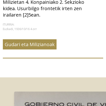
Milizietan 4. Konpainiako 2. Sekzioko
kidea. Usurbilgo frontetik irten zen
irailaren [2]5ean.
ITURRIA:
Euzkadi, 1936/10/16 4.orr
Gudari eta Milizianoak