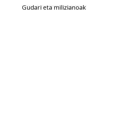
Gudari eta milizianoak
Kolpisten aldean
Fusilatuak
Hildakoak
Zaurituak
Erbesteratuak
Errepresaliatuak
Emakumeak gerran
Umeak gerran