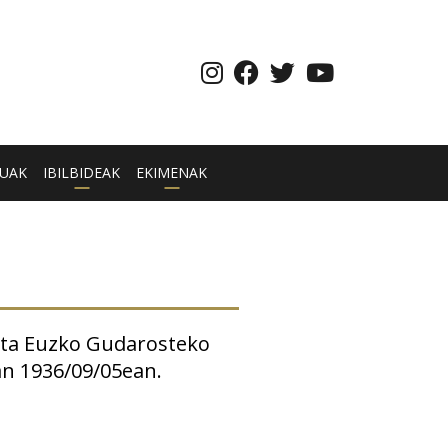
UAK
IBILBIDEAK
EKIMENAK
 eta Euzko Gudarosteko
an 1936/09/05ean.