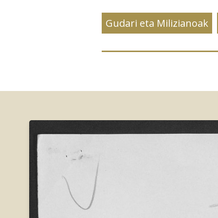
Gudari eta Milizianoak