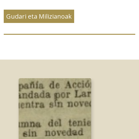
Gudari eta Milizianoak