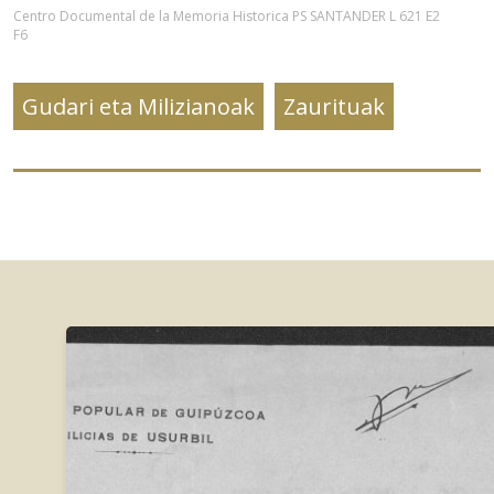
Centro Documental de la Memoria Historica PS SANTANDER L 621 E2
F6
Gudari eta Milizianoak
Zaurituak