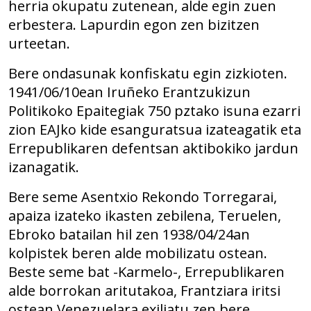
herria okupatu zutenean, alde egin zuen
erbestera. Lapurdin egon zen bizitzen
urteetan.
Bere ondasunak konfiskatu egin zizkioten.
1941/06/10ean Iruñeko Erantzukizun
Politikoko Epaitegiak 750 pztako isuna ezarri
zion EAJko kide esanguratsua izateagatik eta
Errepublikaren defentsan aktibokiko jardun
izanagatik.
Bere seme Asentxio Rekondo Torregarai,
apaiza izateko ikasten zebilena, Teruelen,
Ebroko batailan hil zen 1938/04/24an
kolpistek beren alde mobilizatu ostean.
Beste seme bat -Karmelo-, Errepublikaren
alde borrokan aritutakoa, Frantziara iritsi
ostean Venezuelara exiliatu zen bere