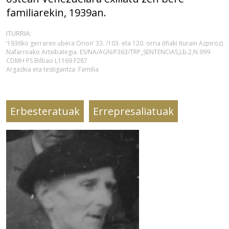
familiarekin, 1939an.
ITURRIA:
‘1936ko gerraren ubera Orion’ 33. /103. eta 120. orria (Iñaki Iturain Azpiroz)
Nafarroako Artxibategia. ES/NA/AGN/F363/TRP_SENTENCIAS,Lb.2,N.999
CDMH PS Bilbao L1169 F287
Argazkia eta testigantza: Familia
Erbesteratuak
Errepresaliatuak