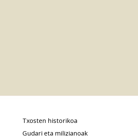
Txosten historikoa
Gudari eta milizianoak