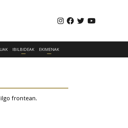
UAK
IBILBIDEAK
EKIMENAK
ilgo frontean.