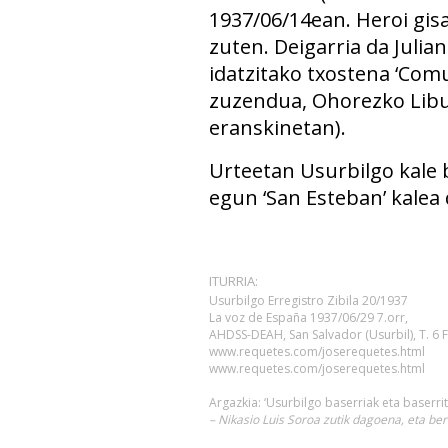
1937/06/14ean
. Heroi gi
zuten. Deigarria da Julia
idatzitako txostena ‘Comun
zuzendua, Ohorezko Libu
eranskinetan).
Urteetan Usurbilgo kale b
egun ‘San Esteban’ kalea
ITURRIA:
Usurbilgo Erregistro Zibila 20/1937
La voz de España 1937/06/29 7.orr,
AHDSS-DEAH, San Salvador (Usurbil), T. 6 
www.requetes.com/joserequetes.html
www.requetes.com/joserequetes.html
Argazkia: ‘Usurbilgo baserriak eta baserrit
– Nikasio Luis Soroa zutik dagoena, eta b