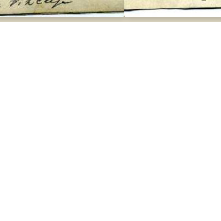
Testigantzak
Dokumentazioa
Gudalekuak
Ekimenak