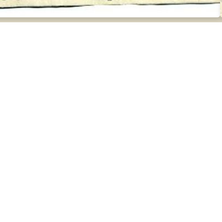
Txosten historikoa
Gudari eta milizianoak
Kolpisten aldean
Fusilatuak
Hildakoak
Zaurituak
Erbesteratuak