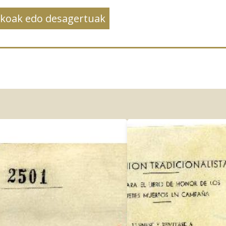
akoak edo desagertuak