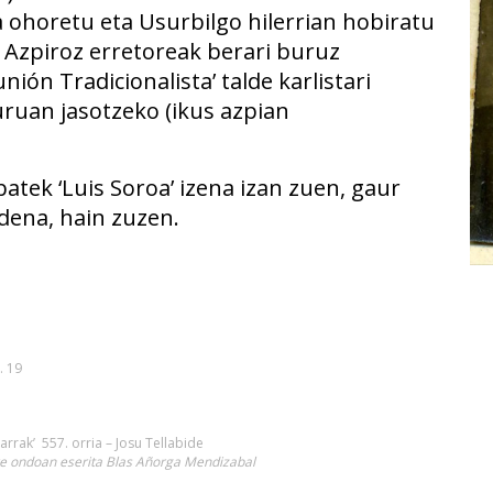
sa ohoretu eta Usurbilgo hilerrian hobiratu
n Azpiroz erretoreak berari buruz
ión Tradicionalista’ talde karlistari
ruan jasotzeko (ikus azpian
atek ‘Luis Soroa’ izena izan zuen, gaur
 dena, hain zuzen.
F. 19
arrak’ 557. orria – Josu Tellabide
ere ondoan eserita Blas Añorga Mendizabal