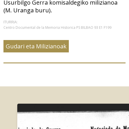
Usurbilgo Gerra komisaldegiko milizianoa
(M. Uranga buru).
ITURRIA:
Centro Documental de la Memoria Historica PS BILBAO 93 E1 F199
Gudari eta Milizianoak