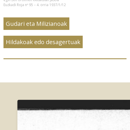
Euzkadi Roja nº 95 – 4. orria 1937/1/12
Gudari eta Milizianoak
Hildakoak edo desagertuak