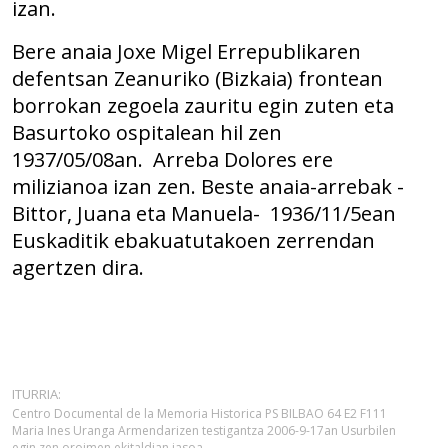
izan.
Bere anaia Joxe Migel Errepublikaren
defentsan Zeanuriko (Bizkaia) frontean
borrokan zegoela zauritu egin zuten eta
Basurtoko ospitalean hil zen
1937/05/08an. Arreba Dolores ere
milizianoa izan zen. Beste anaia-arrebak -
Bittor, Juana eta Manuela- 1936/11/5ean
Euskaditik ebakuatutakoen zerrendan
agertzen dira.
ITURRIA:
Centro Documental de la Memoria Historica PS BILBAO 64 E2 F111
Maria Ines Uranga Armendarizen testigantza 2006-9-17an Usurbilen
egin zen oroimen ekitaldian jasoa