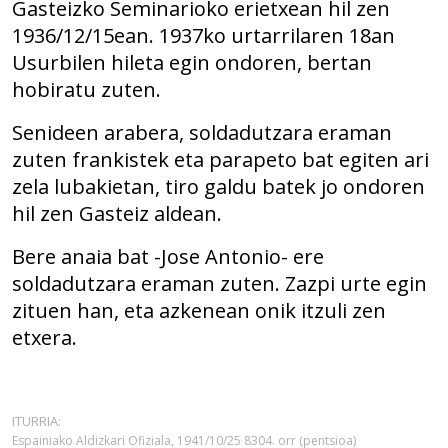
Gasteizko Seminarioko erietxean hil zen
1936/12/15ean
. 1937ko u
rtarrilaren 18an
Usurbilen hileta egin ondoren, bertan
hobiratu zuten.
Senideen arabera, soldadutzara eraman
zuten frankistek eta parapeto bat egiten ari
zela lubakietan, tiro galdu batek jo ondoren
hil zen Gasteiz aldean.
Bere anaia bat -Jose Antonio- ere
soldadutzara eraman zuten. Zazpi urte egin
zituen han, eta azkenean onik itzuli zen
etxera.
ITURRIA:
Espainiako Aldizkari Ofiziala, 1941/10/25 8304. orr (pentsioa)