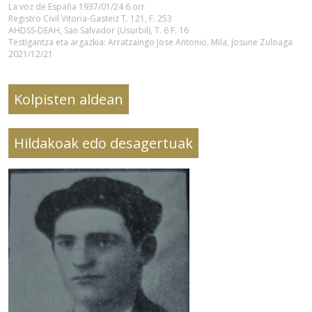
La voz de España 1937/01/24 6.orr
Registro Civil Vitoria-Gasteiz T. 121, F. 253
AHDSS-DEAH, San Salvador (Usurbil), T. 6 F. 16
Testigantza eta argazkia: Arratzaingo Jose Antonio, Mila, Josune Zuloaga
2021/12/21
Kolpisten aldean
Hildakoak edo desagertuak