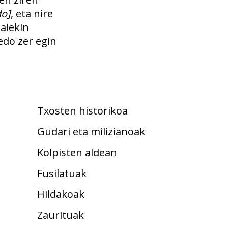
o]
, eta nire
Haiekin
edo zer egin
Txosten historikoa
Gudari eta milizianoak
Kolpisten aldean
Fusilatuak
Hildakoak
Zaurituak