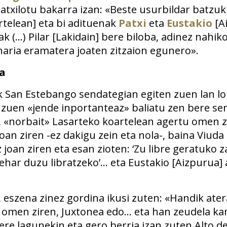
 atxilotu bakarra izan: «Beste usurbildar batz
rtelean] eta bi adituenak
Patxi
eta
Eustakio
[A
k (…) Pilar [Lakidain] bere biloba, adinez nahik
naria eramatera joaten zitzaion egunero».
a
k San Estebango sendategian egiten zuen lan lor
zuen «jende inportanteaz» baliatu zen bere se
a, «norbait» Lasarteko koartelean agertu omen z
joan ziren -ez dakigu zein eta nola-, baina Viud
 joan ziren eta esan zioten: ‘Zu libre geratuko z
ehar duzu libratzeko’… eta Eustakio [Aizpurua]
 eszena zinez gordina ikusi zuten: «Handik ate
 omen ziren, Juxtonea edo… eta han zeudela kam
ere lagunekin eta gero berria izan zuten Alto d