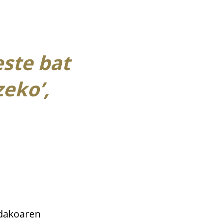
este bat
eko’,
ndakoaren