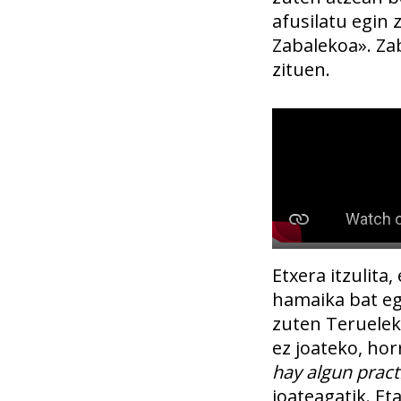
afusilatu egin 
Zabalekoa». Za
zituen.
Etxera itzulita
hamaika bat eg
zuten Teruelek
ez joateko, hor
hay algun pract
joateagatik. Et