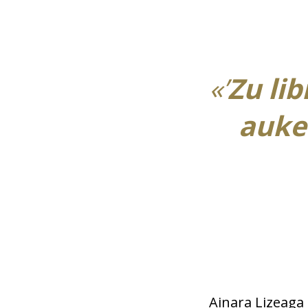
«’
Z
u li
auke
Ainara Lizeaga