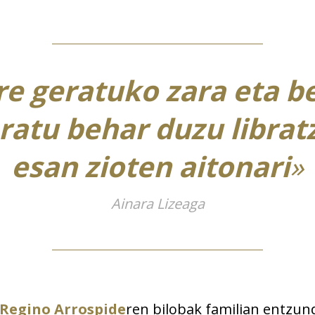
bre geratuko zara eta b
ratu behar duzu libratz
esan zioten aitonari
»
Ainara Lizeaga
Regino Arrospide
ren bilobak familian entzu