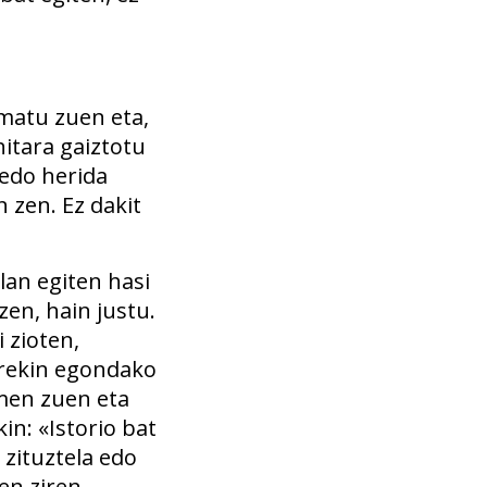
smatu zuen eta,
hitara gaiztotu
edo herida
 zen. Ez dakit
lan egiten hasi
zen, hain justu.
 zioten,
rrekin egondako
men zuen eta
in: «Istorio bat
 zituztela edo
en ziren