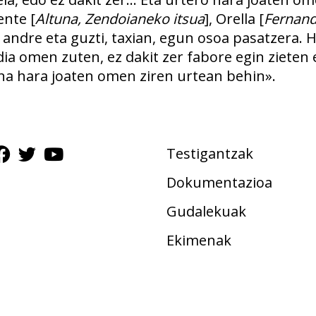
ente [
Altuna, Zendoianeko itsua
], Orella [
Fernand
 andre eta guzti, taxian, egun osoa pasatzera. 
a omen zuten, ez dakit zer fabore egin zieten 
ina hara joaten omen ziren urtean behin».
Testigantzak
Dokumentazioa
Gudalekuak
Ekimenak