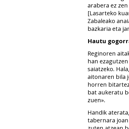
arabera ez zen
[Lasarteko kua
Zabaleako anaia
bazkaria eta ja
Hautu gogorr
Reginoren aita
han ezagutzen 
saiatzeko. Hal
aitonaren bila 
horren bitartez
bat aukeratu b
zuen».
Handik aterata,
tabernara joan
zuten atzean b