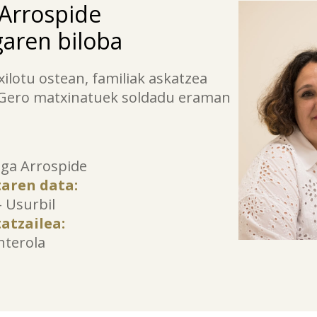
Arrospide
aren biloba
xilotu ostean, familiak askatzea
 Gero matxinatuek soldadu eraman
aga Arrospide
taren data:
– Usurbil
atzailea:
nterola