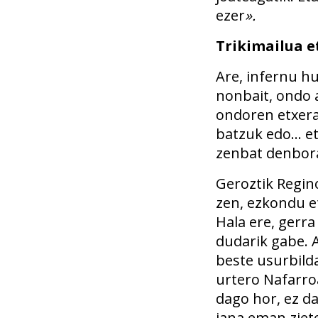
ezer
».
Trikimailua 
Are, infernu hu
nonbait, ondo a
ondoren etxera
batzuk edo… et
zenbat denbor
Geroztik Regino
zen, ezkondu et
Hala ere, gerra
dudarik gabe. 
beste usurbil
urtero Nafarroa
dago hor, ez da
jana eman ziete