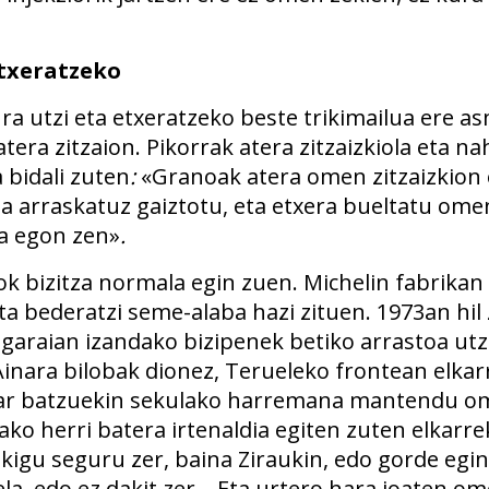
etxeratzeko
ra utzi eta etxeratzeko beste trikimailua ere a
tera zitzaion. Pikorrak atera zitzaizkiola eta na
 bidali zuten
:
«Granoak atera omen zitzaizkion 
a arraskatuz gaiztotu, eta etxera bueltatu omen
a egon zen»
.
k bizitza normala egin zuen. Michelin fabrikan 
a bederatzi seme-alaba hazi zituen. 1973an hil 
 garaian izandako bizipenek betiko arrastoa utzi
Ainara bilobak dionez, Terueleko frontean elka
dar batzuekin sekulako harremana mantendu o
ko herri batera irtenaldia egiten zuten elkarrek
kigu seguru zer, baina Ziraukin, edo gorde egin
la, edo ez dakit zer… Eta urtero hara joaten om