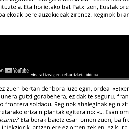
zituztela. Eta horietako bat Patxi zen, Eustakior
balekoak bere auzokideak zirenez, Reginok bi a
Ainara Lizeagaren elkarrizketa-bideoa
, ez zuen bertan denbora luze egin, ordea: «Etxe
unera gutxi gorabehera, ez dakite seguru, fra
o frontera soldadu. Reginok ahaleginak egin zi
retarako erizain plantak egiteraino: «… Esan ome
icante?
‘ Eta berak baietz esan omen zuen, ba fr
a injekziorik jartzen ere ez omen zekien, ez kura