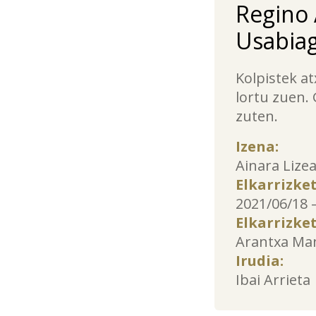
Regino 
Usabiag
Kolpistek at
lortu zuen.
zuten.
Izena:
Ainara Lize
Elkarrizke
2021/06/18 
Elkarrizket
Arantxa Ma
Irudia:
Ibai Arrieta