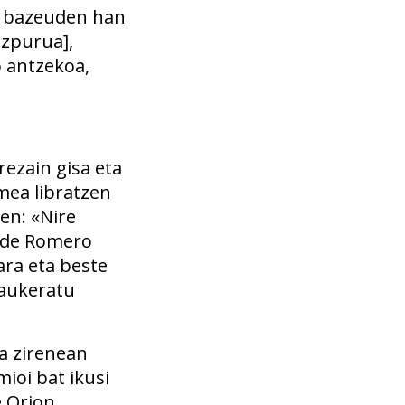
uk bazeuden han
izpurua],
o antzekoa,
ezain gisa eta
mea libratzen
en: «Nire
a de Romero
ara eta beste
 aukeratu
ra zirenean
ioi bat ikusi
e Orion