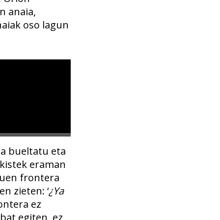
en anaia,
naiak oso lagun
ra bueltatu eta
nkistek eraman
tuen frontera
n zieten: ‘
¿Ya
ontera ez
 bat egiten, ez