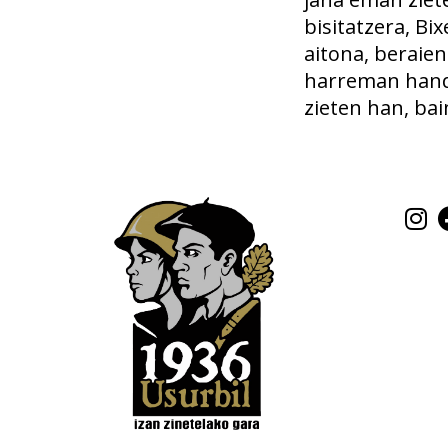
bisitatzera, Bix
aitona, beraien
harreman handi
zieten han, ba