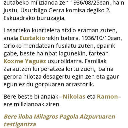
zutabeko milizianoa zen 1936/08/25ean, hain
justu. Usurbilgo Gerra komisaldegiko 2.
Eskuadrako buruzagia.
Lasarteko kuartelera atxilo eraman zuten,
anaia
Eustakio
rekin batera. 1936/10/10ean,
Orioko mendatean fusilatu zuten, epairik
gabe, beste hainbat lagunekin, tartean
Koxme Yaguez
usurbildarra. Familiak
Zarautzen lurperatzea lortu zuen, baina
gerora hilotza desagertu egin zen eta gaur
egun ez du gorpuaren arrastorik.
Bere beste bi anaiak –
Nikolas
eta
Ramon
–
ere milizianoak ziren.
Bere iloba Milagros Pagola Aizpuruaren
testigantza