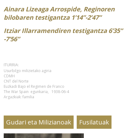
Ainara Lizeaga Arrospide, Reginoren
bilobaren testigantza 1’14”-2’47”
Itziar Illarramendiren testigantza 6’35”
-7’56”
ITURRIA:
Usurbilgo milizietako agiria
CDMH
CNT del Norte
Euzkadi Bajo el Regimen de Franco
The War Spain egunkaria, 1938-06-4
Argazkiak: familia
Gudari eta Milizianoak
Fusilatuak