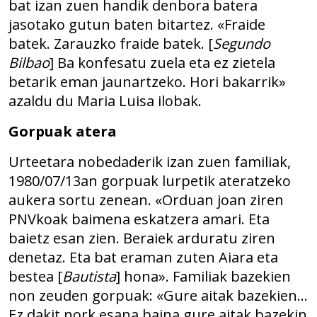
bat izan zuen handik denbora batera
jasotako gutun baten bitartez. «Fraide
batek. Zarauzko fraide batek. [
Segundo
Bilbao
] Ba konfesatu zuela eta ez zietela
betarik eman jaunartzeko. Hori bakarrik»
azaldu du Maria Luisa ilobak.
Gorpuak atera
Urteetara nobedaderik izan zuen familiak,
1980/07/13an gorpuak lurpetik ateratzeko
aukera sortu zenean. «Orduan joan ziren
PNVkoak baimena eskatzera amari. Eta
baietz esan zien. Beraiek arduratu ziren
denetaz. Eta bat eraman zuten Aiara eta
bestea [
Bautista
] hona». Familiak bazekien
non zeuden gorpuak: «Gure aitak bazekien…
Ez dakit nork esana baina gure aitak bazekin