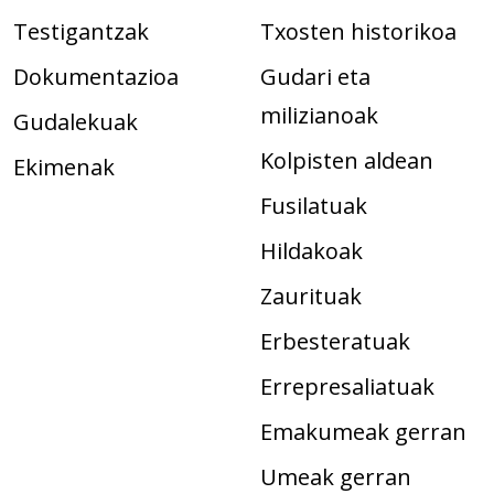
Testigantzak
Txosten historikoa
Dokumentazioa
Gudari eta
milizianoak
Gudalekuak
Kolpisten aldean
Ekimenak
Fusilatuak
Hildakoak
Zaurituak
Erbesteratuak
Errepresaliatuak
Emakumeak gerran
Umeak gerran