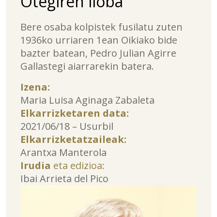
Otegiren iloba
Bere osaba kolpistek fusilatu zuten
1936ko urriaren 1ean Oikiako bide
bazter batean, Pedro Julian Agirre
Gallastegi aiarrarekin batera.
Izena:
Maria Luisa Aginaga Zabaleta
Elkarrizketaren data:
2021/06/18 – Usurbil
Elkarrizketatzaileak:
Arantxa Manterola
Irudia
eta edizioa:
Ibai Arrieta del Pico