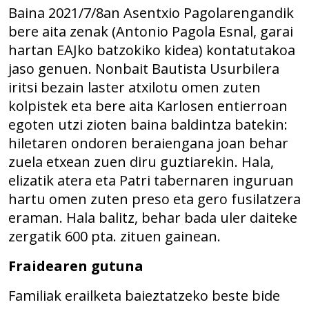
Baina 2021/7/8an Asentxio Pagolarengandik
bere aita zenak (Antonio Pagola Esnal, garai
hartan EAJko batzokiko kidea) kontatutakoa
jaso genuen. Nonbait Bautista Usurbilera
iritsi bezain laster atxilotu omen zuten
kolpistek eta bere aita Karlosen entierroan
egoten utzi zioten baina baldintza batekin:
hiletaren ondoren beraiengana joan behar
zuela etxean zuen diru guztiarekin. Hala,
elizatik atera eta Patri tabernaren inguruan
hartu omen zuten preso eta gero fusilatzera
eraman. Hala balitz, behar bada uler daiteke
zergatik 600 pta. zituen gainean.
Fraidearen gutuna
Familiak erailketa baieztatzeko beste bide