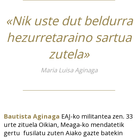
«Nik uste dut beldurra
hezurretaraino sartua
zutela»
Maria Luisa Aginaga
Bautista Aginaga
EAJ-ko militantea zen. 33
urte zituela Oikian, Meaga-ko mendatetik
gertu fusilatu zuten Aiako gazte batekin