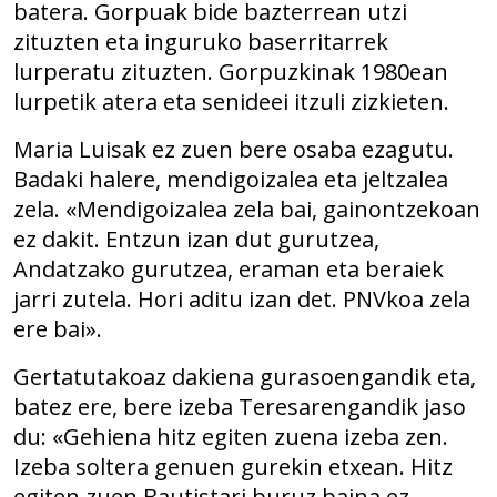
batera. Gorpuak bide bazterrean utzi
zituzten eta inguruko baserritarrek
lurperatu zituzten. Gorpuzkinak 1980ean
lurpetik atera eta senideei itzuli zizkieten.
Maria Luisak ez zuen bere osaba ezagutu.
Badaki halere, mendigoizalea eta jeltzalea
zela. «Mendigoizalea zela bai, gainontzekoan
ez dakit. Entzun izan dut gurutzea,
Andatzako gurutzea, eraman eta beraiek
jarri zutela. Hori aditu izan det. PNVkoa zela
ere bai».
Gertatutakoaz dakiena gurasoengandik eta,
batez ere, bere izeba Teresarengandik jaso
du: «Gehiena hitz egiten zuena izeba zen.
Izeba soltera genuen gurekin etxean. Hitz
egiten zuen Bautistari buruz baina ez