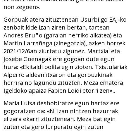
non zegoen».
Gorpuak atera zituztenean Usurbilgo EAJ-ko
zenbait kide izan ziren bertan, tartean
Andres Bruño (garaian herriko alkatea) eta
Martin Larrañaga (zinegotzia), azken horrek
2021/12/6an ziurtatu zigunez. Martxial eta
Josebe Goenagak ere gogoan dute egun
hura: «Ekitaldi polita egin zioten. Txistulariak
Alperro aldean itxaron eta gorpuzkinak
herriraino lagundu zituzten. Meza ematera
Igeldoko apaiza Fabien Loidi etorri zen»..
Maria Luisa deshobiratze egun hartaz ere
gogoratzen da: «Ni izan nintzen hezurrak
elizara ekarri zituztenean. Meza bat egin
zuten eta gero lurperatu egin zuten