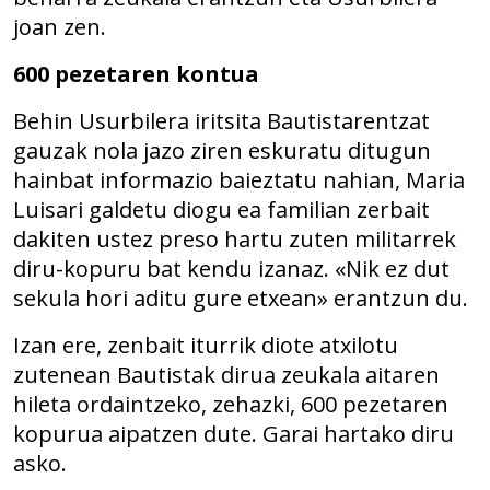
joan zen.
600 pezetaren kontua
Behin Usurbilera iritsita Bautistarentzat
gauzak nola jazo ziren eskuratu ditugun
hainbat informazio baieztatu nahian, Maria
Luisari galdetu diogu ea familian zerbait
dakiten ustez preso hartu zuten militarrek
diru-kopuru bat kendu izanaz. «Nik ez dut
sekula hori aditu gure etxean» erantzun du.
Izan ere, zenbait iturrik diote atxilotu
zutenean Bautistak dirua zeukala aitaren
hileta ordaintzeko, zehazki, 600 pezetaren
kopurua aipatzen dute. Garai hartako diru
asko.