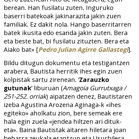
berean. Han fusilatu zuten. Inguruko
baserri batekoak jakinarazita jakin zuen
familiak. Ez dakit nola. Hango baserritarren
batek ikusita edo esanda jakin zuten. Bera
eta beste bat, bi fusilatu zituzten. Bera eta
Aiako bat» [
Pedro Julian Agirre Gallastegi
].
Bildu ditugun dokumentu eta testigantzen
arabera, Bautista herritik ihes egin zuen
kolpistak sartu zirenean. ‘
Zarauzko
gutunak
’ liburuan (
Amagoia Gurrutxaga /
251-252. orriak
) aipatzen denez, Bautistaren
izeba Agustina Arozena Aginaga-k «ihes
egiteko» aholkatu zion, bere semeak ere
hala egin zuela «jendea hiltzen ari dituk-
eta». Baina Bautistak aitaren hiletara joan
beharra zeukala erantzun eta Usurbilera