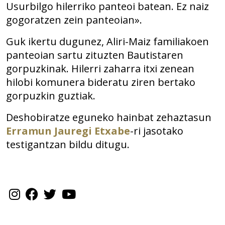
Usurbilgo hilerriko panteoi batean. Ez naiz
gogoratzen zein panteoian».
Guk ikertu dugunez, Aliri-Maiz familiakoen
panteoian sartu zituzten Bautistaren
gorpuzkinak. Hilerri zaharra itxi zenean
hilobi komunera bideratu ziren bertako
gorpuzkin guztiak.
Deshobiratze eguneko hainbat zehaztasun
Erramun Jauregi Etxabe
-ri jasotako
testigantzan bildu ditugu.