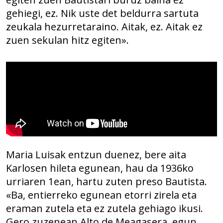
gehiegi, ez. Nik uste det beldurra sartuta
zeukala hezurretaraino. Aitak, ez. Aitak ez
zuen sekulan hitz egiten».
Maria Luisak entzun duenez, bere aita
Karlosen hileta egunean, hau da 1936ko
urriaren 1ean, hartu zuten preso Bautista.
«Ba, entierreko egunean etorri zirela eta
eraman zutela eta ez zutela gehiago ikusi.
Gero zuzenean Alto de Meagasera, egun