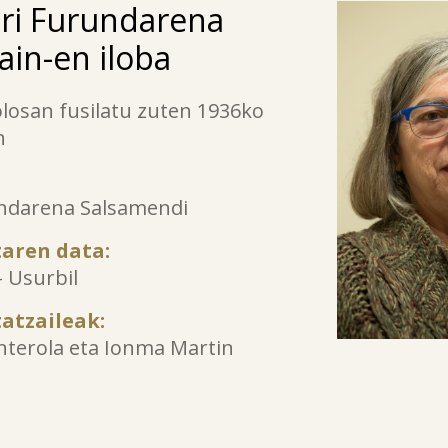
ri Furundarena
ain-en iloba
olosan fusilatu zuten 1936ko
n
undarena Salsamendi
taren data:
– Usurbil
tatzaileak:
terola eta Ionma Martin