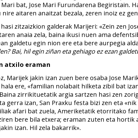
 Mari bat, Jose Mari Furundarena Begiristain. H
nire aitaren anaitzat bezala, zeren inoiz ez g
hasi zitzaizkion galderak Marijeri: «Zein zen J
taren anaia zela, baina ikusi nuen ama defentsi
ean galdetu egin nion ere eta bere aurpegia ald
den?
Bai, hil egin ziñan eta gehiago ez ezan galdet
n atxilo eraman
z, Marijek jakin izan zuen bere osaba Jose Mar
 hala ere, «familian nolabait hilketa zibil bat iza
 Baina zirrikituetatik argia sartzen hasi zen zor
ta gerra izan, San Praxku festa bizi zen eta «ni
iak afari bat zuela, Ameriketatik etorritako fam
iren bere bila etxera; eraman zuten eta hortik 
akin izan. Hil zela bakarrik».