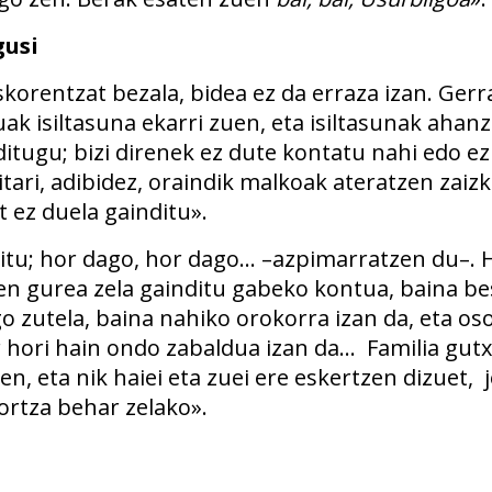
gusi
skorentzat bezala, bidea ez da erraza izan. Gerr
ak isiltasuna ekarri zuen, eta isiltasunak ahanz
itugu; bizi direnek ez dute kontatu nahi edo ez
itari, adibidez, oraindik malkoak ateratzen zaizki
t ez duela gainditu».
itu; hor dago, hor dago… –azpimarratzen du–. 
n gurea zela gainditu gabeko kontua, baina be
o zutela, baina nahiko orokorra izan da, eta os
r hori hain ondo zabaldua izan da… Familia gutx
en, eta nik haiei eta zuei ere eskertzen dizuet,
tortza behar zelako».