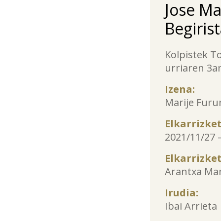
Jose Ma
Begirist
Kolpistek T
urriaren 3a
Izena:
Marije Fur
Elkarrizke
2021/11/27 
Elkarrizke
Arantxa Man
Irudia:
Ibai Arrieta