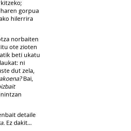
kitzeko;
k haren gorpua
ko hilerrira
otza norbaiten
itu ote zioten
atik beti ukatu
aukat: ni
ste dut zela,
dakoena?
Bai,
izbait
 nintzan
enbait detaile
a.
Ez dakit…