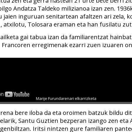
natua zen eta gerra hastean 21 urte bete berri zi
bilgo Andatza Taldeko milizianoa izan zen. 1936
 jaien inguruan senitartean afaltzen ari zela, k
n, atxilotu, Tolosara eraman eta han fusilatu zu
ailketa gai tabua izan da familiarentzat hainbat
Francoren erregimenak ezarri zuen izuaren on
Marije Furundarenari elkarrizketa
rena bere iloba da eta oroimen batzuk bildu dit
tuelarik, Santu Guztien bezperan izango zen eta
enbiltzan. Iritsi nintzen gure familiaren pante