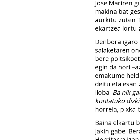
Jose Mariren g
makina bat gest
aurkitu zuten 
ekartzea lortu 
Denbora igaro a
salaketaren ond
bere poltsikoet
egin da hori –a
emakume heldua 
deitu eta esan 
iloba.
Ba nik ga
kontatuko dizki
horrela, pixka
Baina elkartu b
jakin gabe. Be
Herritarra iza