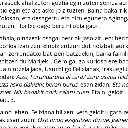
urasoek ahal zuten guztia egin zuten semea aur
io egin eta ate asko jo zituzten. Baina bakarri
Tolosan, eta desagertu eta hiru egunera Aginaga
zuten. Hortxe dago bere hilobia gaur.
hala, oinazeak osagai berriak jaso zituen: heri
orioa izan zen. «Inoiz entzun dut noizbait aurk
an zerrendatxo bat izen batzuekin, baina famili
zaltzen du Marijek–. Gero gauza kurioso ere bad
nintzela jada, Usurbilgo Felixianak, Irasuegi u
zidan:
Aizu, Furundarena al zara? Zure osaba hil
uza asko dakizkit berari buruz,
esan zidan.
Eta no
zuet. Nik badakit nork salatu zuen.
Eta ni gelditu
 bat…».
aino lehen, Felixiana hil zen, «eta gelditu gara z
rak esan zuen:
Oso ondo ezagutzen duzue, gainer
ngo zen. Berak esaten zuen
bai, bai, Usurbilgoa
».