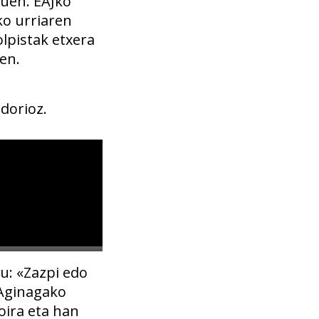
tuen. EAJko
ko urriaren
olpistak etxera
ten.
dorioz.
u: «Zazpi edo
 Aginagako
oira eta han