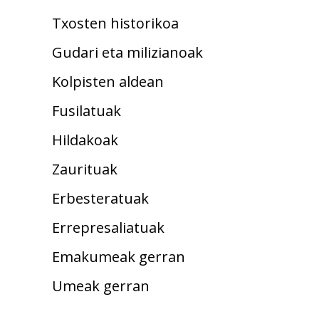
Txosten historikoa
Gudari eta milizianoak
Kolpisten aldean
Fusilatuak
Hildakoak
Zaurituak
Erbesteratuak
Errepresaliatuak
Emakumeak gerran
Umeak gerran