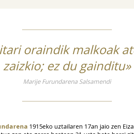
itari oraindik malkoak a
zaizkio; ez du gainditu»
Marije Furundarena Salsamendi
rundarena
1915eko uztailaren 17an jaio zen Eiz