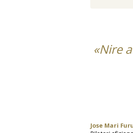
«Nire a
Jose Mari Fu