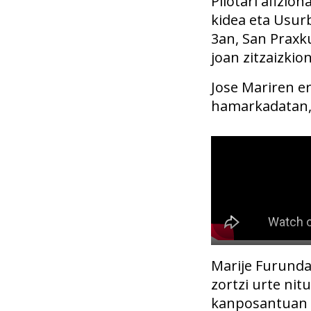
Pilotari afizio
kidea eta Usur
3an, San Praxku
joan zitzaizkio
Jose Mariren er
hamarkadatan, 
Marije Furunda
zortzi urte ni
kanposantuan g