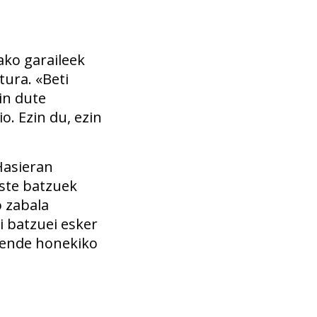
ako garaileek
tura. «Beti
in dute
o. Ezin du, ezin
Hasieran
ste batzuek
o zabala
i batzuei esker
 jende honekiko