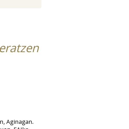
teratzen
an, Aginagan.