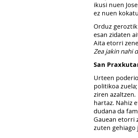
ikusi nuen Jose
ez nuen kokatu 
Orduz geroztik 
esan zidaten ai
Aita etorri zen
Zea jakin nahi 
San Praxkuta
Urteen poderio
politikoa zuela;
ziren azaltzen.
hartaz. Nahiz e
dudana da famil
Gauean etorri z
zuten gehiago j