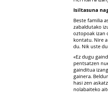
Isiltasuna na
Beste familia a
zabaldutako izu
oztopoak izan d
kontatu. Nire a
du. Nik uste du
«Ez dugu gaind
pentsatzen nue
gainditua izang
gainera. Beldu
hasi zen askatz
nolabaiteko ai