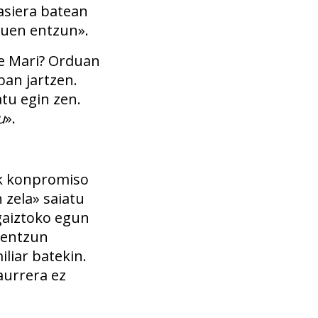
asiera batean
enuen entzun».
ose Mari? Orduan
ban jartzen.
atu egin zen.
u
».
ik konpromiso
n zela» saiatu
igaiztoko egun
k entzun
iliar batekin.
aurrera ez