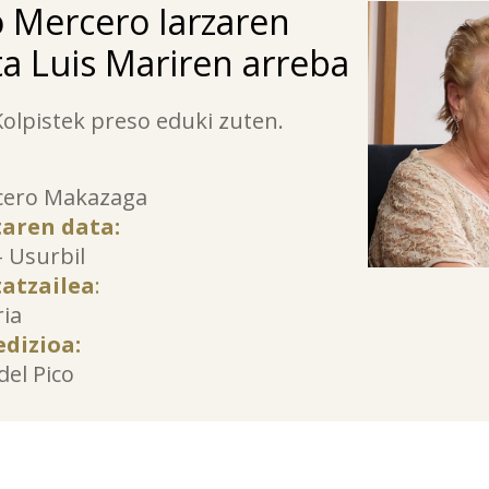
 Mercero Iarzaren
ta Luis Mariren arreba
Kolpistek preso eduki zuten.
cero Makazaga
taren data:
– Usurbil
tatzailea
:
ia
edizioa:
del Pico