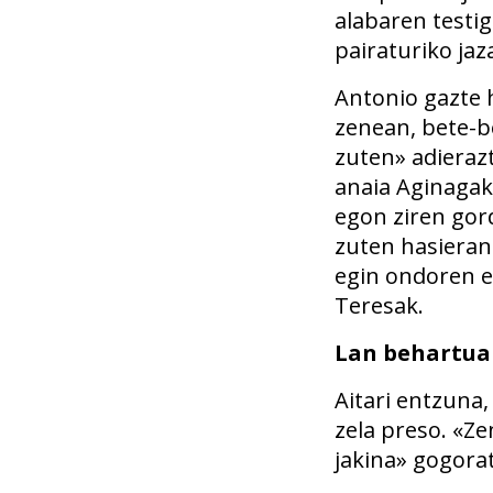
alabaren testig
pairaturiko jaz
Antonio gazte 
zenean, bete-b
zuten» adieraz
anaia Aginagako
egon ziren gor
zuten hasieran.
egin ondoren ez
Teresak.
Lan behartua
Aitari entzuna
zela preso. «Ze
jakina» gogora