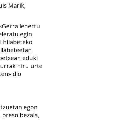
uis Marik,
 «Gerra lehertu
eleratu egin
i hilabeteko
hilabeteetan
spetxean eduki
aurrak hiru urte
ten» dio
atzuetan egon
 preso bezala,