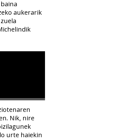
 baina
zeko aukerarik
 zuela
Michelindik
ziotenaren
n. Nik, nire
bizilagunek
do urte haiekin