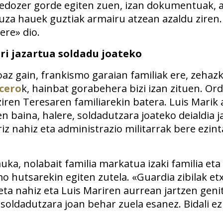
 edozer gorde egiten zuen, izan dokumentuak, 
uza hauek guztiak armairu atzean azaldu ziren. 
ere» dio.
ri jazartua soldadu joateko
az gain, frankismo garaian familiak ere, zehazk
cero
k, hainbat gorabehera bizi izan zituen. Or
ziren Teresaren familiarekin batera. Luis Marik
n baina, halere, soldadutzara joateko deialdia 
iz nahiz eta administrazio militarrak bere ezi
uka, nolabait familia markatua izaki familia eta
o hutsarekin egiten zutela. «Guardia zibilak et
eta nahiz eta Luis Mariren aurrean jartzen geni
soldadutzara joan behar zuela esanez. Bidali ez