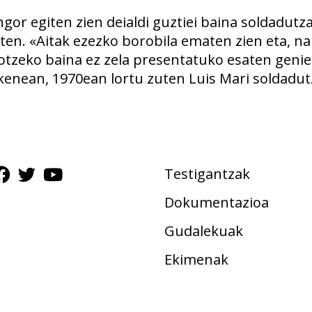
gor egiten zien deialdi guztiei baina soldadut
oten. «Aitak ezezko borobila ematen zien eta, n
jotzeko baina ez zela presentatuko esaten geni
kenean, 1970ean lortu zuten Luis Mari soldadut
Testigantzak
Dokumentazioa
Gudalekuak
Ekimenak