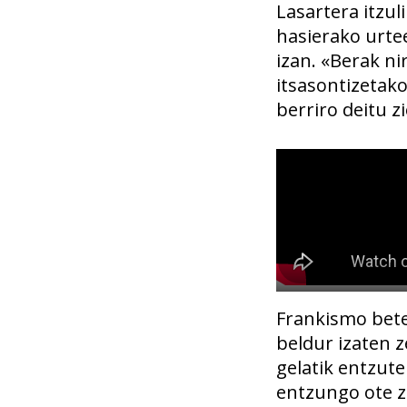
Lasartera itzul
hasierako urte
izan. «Berak n
itsasontizetako
berriro deitu z
Frankismo bete
beldur izaten z
gelatik entzute
entzungo ote zi