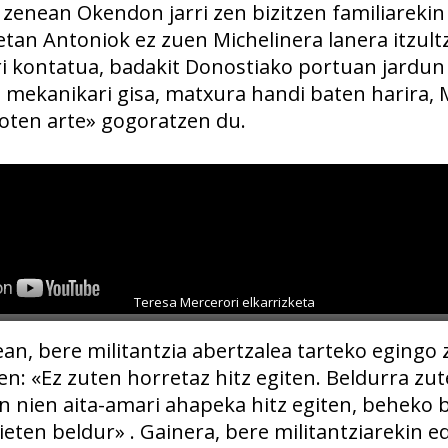
i zenean Okendon jarri zen bizitzen familiarekin
etan Antoniok ez zuen Michelinera lanera itzult
iri kontatua, badakit Donostiako portuan jardun
 mekanikari gisa, matxura handi baten harira, 
ioten arte» gogoratzen du.
Teresa Mercerori elkarrizketa
an, bere militantzia abertzalea tarteko egingo 
en: «Ez zuten horretaz hitz egiten. Beldurra zute
n nien aita-amari ahapeka hitz egiten, beheko 
eten beldur» . Gainera, bere militantziarekin e