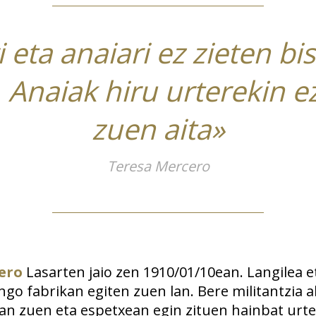
 eta anaiari ez zieten bis
 Anaiak hiru urterekin 
zuen aita»
Teresa Mercero
ero
Lasarten jaio zen 1910/01/10ean. Langilea e
ngo fabrikan egiten zuen lan. Bere militantzia 
san zuen eta espetxean egin zituen hainbat urte