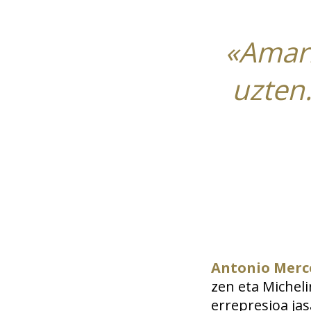
«Amari
uzten.
Antonio Merc
zen eta Micheli
errepresioa ja