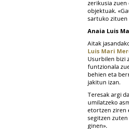
zerikusia zuen
objektuak. «Ga
sartuko zituen 
Anaia Luis Ma
Aitak jasandako
Luis Mari Mer
Usurbilen bizi 
funtzionala zue
behien eta berr
jakitun izan.
Teresak argi da
umilatzeko asm
etortzen ziren 
segitzen zuten 
ginen».