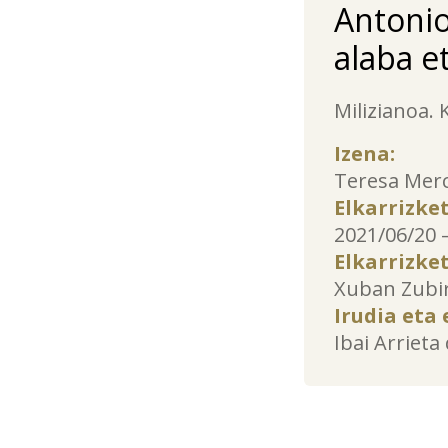
Antonio
alaba e
Milizianoa. 
Izena:
Teresa Mer
Elkarrizke
2021/06/20 
Elkarrizke
Xuban Zubir
Irudia eta 
Ibai Arrieta 