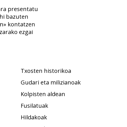
zara presentatu
ahi bazuten
en» kontatzen
zarako ezgai
Txosten historikoa
Gudari eta milizianoak
Kolpisten aldean
Fusilatuak
Hildakoak