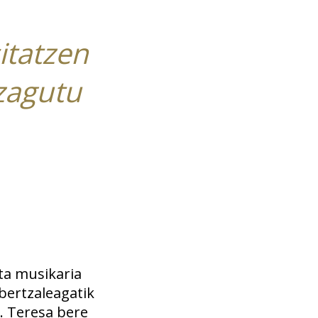
itatzen
ezagutu
ta musikaria
abertzaleagatik
. Teresa bere