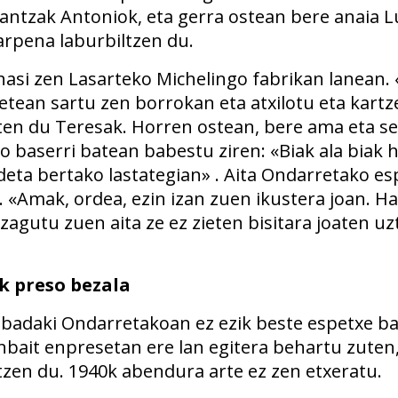
antzak Antoniok, eta gerra ostean bere anaia L
arpena laburbiltzen du.
hasi zen Lasarteko Michelingo fabrikan lanean.
etean sartu zen borrokan eta atxilotu eta kartz
ten du Teresak. Horren ostean, bere ama eta se
 baserri batean babestu ziren: «Biak ala biak 
deta bertako lastategian» . Aita Ondarretako e
 «Amak, ordea, ezin izan zuen ikustera joan. H
agutu zuen aita ze ez zieten bisitara joaten uz
k preso bezala
, badaki Ondarretakoan ez ezik beste espetxe b
nbait enpresetan ere lan egitera behartu zuten,
tzen du. 1940k abendura arte ez zen etxeratu.