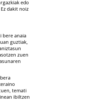
argazkiak edo
Ez dakit noiz
i bere anaia
duan guztiak,
 aniztasun
jasotzen zuen
ntasunaren
 bera
xeraino
tuen, temati
inean ibiltzen