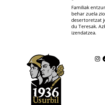
Familiak entzun
behar zuela zi
desertoretzat 
du Teresak. Az
izendatzea.