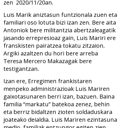
zen 2020/11/20an.
Luis Marik aniztasun funtzionala zuen eta
familiari oso lotuta bizi izan zen. Bere aita
Antoniok bere militantzia abertzaleagatik
jasando errepresioaz gain, Luis Mariri ere
franskisten pairatzea tokatu zitzaion.
Argiki azaltzen du hori bere arreba
Teresa Mercero Makazagak bere
testigantzan.
Izan ere, Erregimen frankistaren
menpeko administrazioak Luis Mariren
gaixotasunaren berri izan, bazuen. Baina
familia “markatu” batekoa zenez, behin
eta berriz bidaltzen zioten soldaduskara
joateako deialdia. Luis Mariren ezintasuna
medio, familiak entzungor egiten zien