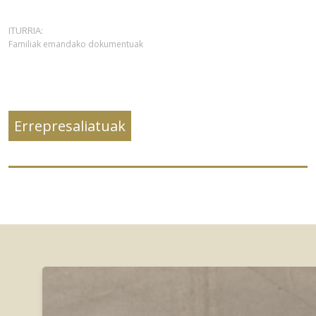
ITURRIA:
Familiak emandako dokumentuak
Errepresaliatuak