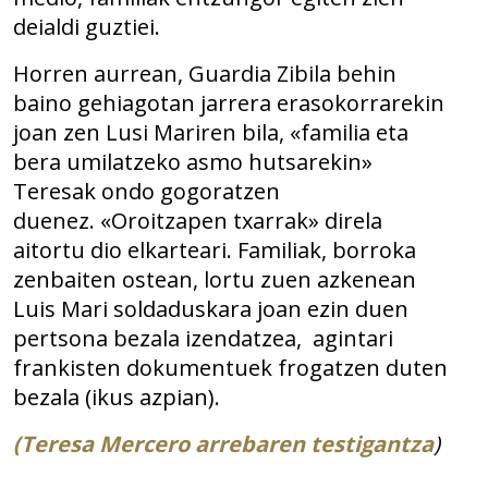
deialdi guztiei.
Horren aurrean, Guardia Zibila behin
baino gehiagotan jarrera erasokorrarekin
joan zen Lusi Mariren bila, «familia eta
bera umilatzeko asmo hutsarekin»
Teresak ondo gogoratzen
duenez. «Oroitzapen txarrak» direla
aitortu dio elkarteari. Familiak, borroka
zenbaiten ostean, lortu zuen azkenean
Luis Mari soldaduskara joan ezin duen
pertsona bezala izendatzea, agintari
frankisten dokumentuek frogatzen duten
bezala (ikus azpian).
(Teresa Mercero arrebaren testigantza
)