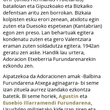
batailoian eta Gipuzkoako eta Bizkaiko
defentsan aritu zen borrokan. Bizkaia
kolpisten esku erori zenean, atxilotu egin
zuten eta Duesoko espetxean (Kantabrian)
egon zen preso. Lan behartuak egitera
kondenatu zuten eta gero Valentziara
eraman zuten soldadutza egitera. 1942an
geratu zen aske. Handik lau urtera,
Adoracion Etxeberria Furundarenarekin
ezkondu zen.
Aipatzekoa da Adoracionen amak -Balbina
Furundarena Atxega aginagarra- bi seme
izan zituela aurrez izandako ezkontza
batetik. Bi seme horiek,
Agustin
eta
Eusebio Illarramendi Furundarena
,
Usurbilgo milizietako kide izan ziren eta