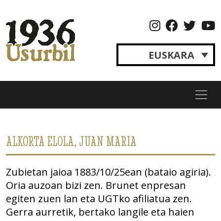
Skip
to
content
EUSKARA
Usurbil
Izan
1936
zinetelako
gara
ALKORTA ELOLA, JUAN MARIA
Zubietan jaioa 1883/10/25ean (bataio agiria).
Oria auzoan bizi zen. Brunet enpresan
egiten zuen lan eta UGTko afiliatua zen.
Gerra aurretik, bertako langile eta haien