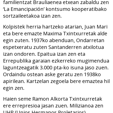
familientzat Brauliaenea etxean zabaldu zen
‘La Emancipación’ kontsumo kooperatibako
sortzaileetakoa izan zen.
Kolpistek herria hartzeko atarian, Juan Mari
eta bere emazte Maxima Txintxurretak alde
egin zuten. 1937ko abenduan, Ondarretan
espetxeratu zuten Santanderren atxilotua
izan ondoren. Epaitua izan zen eta
Errepublika garaian ezkerreko mugimendua
laguntzeagatik 3.000 pta-ko isuna jaso zuen.
Ordaindu ostean aske geratu zen 1938ko
apirilean. Kartzelan zegoela bere emaztea hil
egin zen.
Haien seme Ramon Alkorta Txintxurretak
ere errepresioa jasan zuen. Milizianoa zen
UHP (Unios Hermanos Proletarios)