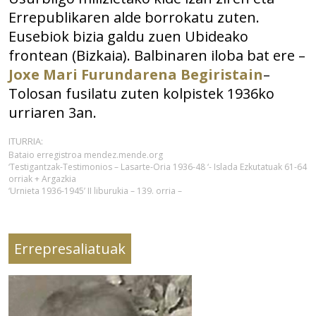
Errepublikaren alde borrokatu zuten.
Eusebiok bizia galdu zuen Ubideako
frontean (Bizkaia). Balbinaren iloba bat ere –
Joxe Mari Furundarena Begiristain
–
Tolosan fusilatu zuten kolpistek 1936ko
urriaren 3an.
ITURRIA:
Bataio erregistroa mendez.mende.org
‘Testigantzak-Testimonios – Lasarte-Oria 1936-48 ‘- Islada Ezkutatuak 61-64
orriak + Argazkia
‘Urnieta 1936-1945’ II liburukia – 139. orria –
Errepresaliatuak