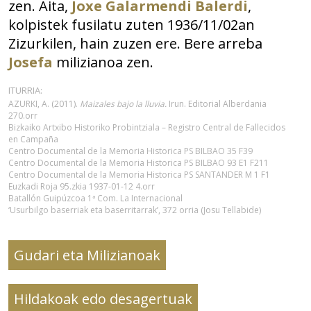
zen. Aita,
Joxe Galarmendi Balerdi
,
kolpistek fusilatu zuten 1936/11/02an
Zizurkilen, hain zuzen ere. Bere arreba
Josefa
milizianoa zen.
ITURRIA:
AZURKI, A. (2011).
Maizales bajo la lluvia.
Irun. Editorial Alberdania
270.orr
Bizkaiko Artxibo Historiko Probintziala – Registro Central de Fallecidos
en Campaña
Centro Documental de la Memoria Historica PS BILBAO 35 F39
Centro Documental de la Memoria Historica PS BILBAO 93 E1 F211
Centro Documental de la Memoria Historica PS SANTANDER M 1 F1
Euzkadi Roja 95.zkia 1937-01-12 4.orr
Batallón Guipúzcoa 1ª Com. La Internacional
‘Usurbilgo baserriak eta baserritarrak’, 372 orria (Josu Tellabide)
Gudari eta Milizianoak
Hildakoak edo desagertuak