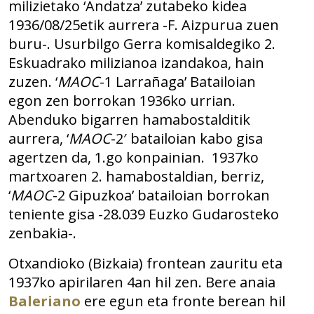
milizietako ‘Andatza’ zutabeko kidea
1936/08/25etik aurrera -F. Aizpurua zuen
buru-. Usurbilgo Gerra komisaldegiko 2.
Eskuadrako milizianoa izandakoa, hain
zuzen. ‘
MAOC
-1 Larrañaga’ Batailoian
egon zen borrokan 1936ko urrian.
Abenduko bigarren hamabostalditik
aurrera, ‘
MAOC
-2′ batailoian kabo gisa
agertzen da, 1.go konpainian. 1937ko
martxoaren 2. hamabostaldian, berriz,
‘
MAOC
-2 Gipuzkoa’ batailoian borrokan
teniente gisa -28.039 Euzko Gudarosteko
zenbakia-.
Otxandioko (Bizkaia) frontean zauritu eta
1937ko apirilaren 4an hil zen. Bere anaia
Baleriano
ere egun eta fronte berean hil