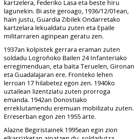
kartzelera, Federiko Lasa eta beste hiru
lagunekin. Bi aste geroago, 1936/12/01ean,
hain justu, Guardia Zibilek Ondarretako
kartzelara lekualdatu zuten eta Epaile
militarraren aginpean geratu zen.
1937an kolpistek gerrara eraman zuten
soldadu Logroñoko Bailen 24 Infanteriako
erregimenduan, eta baita Teruelen, Gironan
eta Guadalajaran ere. Fronteko lehen
lerroan 17 hilabetez egon zen. 1940ko
uztailean lizentziatu zuten prorroga
emanda. 1942an Donostiako
erreklutamendu eremuan mobilizatu zuten.
Erreserban egon zen 1955 arte.
Alazne Begiristainek 1995ean egin zion
elkarrizketan aipatzen du, soldadutza