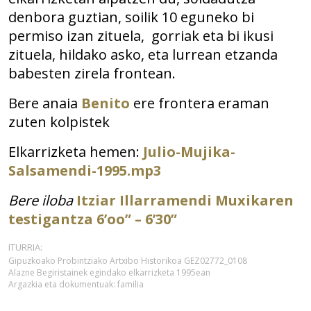
denbora guztian, soilik 10 eguneko bi
permiso izan zituela, gorriak eta bi ikusi
zituela, hildako asko, eta lurrean etzanda
babesten zirela frontean.
Bere anaia
Benito
ere frontera eraman
zuten kolpistek
Elkarrizketa hemen:
Julio-Mujika-
Salsamendi-1995.mp3
Bere iloba
Itziar Illarramendi Muxikaren
testigantza 6’oo” – 6’30”
ITURRIA:
Gipuzkoako Probintziako Artxibo Historikoa GEZ02772_0108
Alazne Begiristainek egindako elkarrizketa 1995ean
Argazkia eta dokumentuak: familia