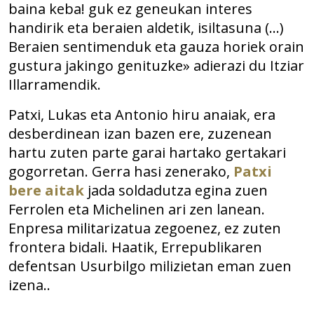
baina keba! guk ez geneukan interes
handirik eta beraien aldetik, isiltasuna (…)
Beraien sentimenduk eta gauza horiek orain
gustura jakingo genituzke» adierazi du Itziar
Illarramendik.
Patxi, Lukas eta Antonio hiru anaiak, era
desberdinean izan bazen ere, zuzenean
hartu zuten parte garai hartako gertakari
gogorretan. Gerra hasi zenerako,
Patxi
bere aitak
jada soldadutza egina zuen
Ferrolen eta Michelinen ari zen lanean.
Enpresa militarizatua zegoenez, ez zuten
frontera bidali. Haatik, Errepublikaren
defentsan Usurbilgo milizietan eman zuen
izena..