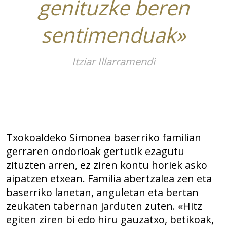
genituzke beren
sentimenduak»
Itziar Illarramendi
Txokoaldeko Simonea baserriko familian
gerraren ondorioak gertutik ezagutu
zituzten arren, ez ziren kontu horiek asko
aipatzen etxean. Familia abertzalea zen eta
baserriko lanetan, anguletan eta bertan
zeukaten tabernan jarduten zuten. «Hitz
egiten ziren bi edo hiru gauzatxo, betikoak,