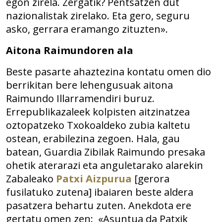
egon zirela. Zergatik? Pentsatzen dut
nazionalistak zirelako. Eta gero, seguru
asko, gerrara eramango zituzten».
Aitona Raimundoren ala
Beste pasarte ahaztezina kontatu omen dio
berrikitan bere lehengusuak aitona
Raimundo Illarramendiri buruz.
Errepublikazaleek kolpisten aitzinatzea
oztopatzeko Txokoaldeko zubia kaltetu
ostean, erabilezina zegoen. Hala, gau
batean, Guardia Zibilak Raimundo presaka
ohetik aterarazi eta anguletarako alarekin
Zabaleako
Patxi Aizpurua
[gerora
fusilatuko zutena] ibaiaren beste aldera
pasatzera behartu zuten. Anekdota ere
gertatu omen zen: «Asuntua da Patxik