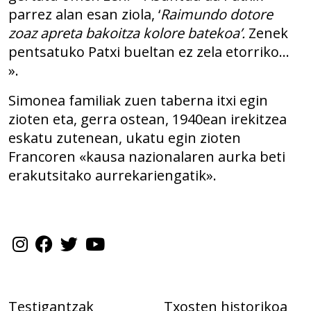
parrez alan esan ziola, ‘
Raimundo dotore
zoaz apreta bakoitza kolore batekoa’.
Zenek
pentsatuko Patxi bueltan ez zela etorriko…
».
Simonea familiak zuen taberna itxi egin
zioten eta, gerra ostean, 1940ean irekitzea
eskatu zutenean, ukatu egin zioten
Francoren «kausa nazionalaren aurka beti
erakutsitako aurrekariengatik».
Testigantzak
Txosten historikoa