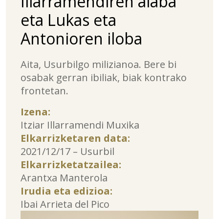
Illarramendiren alaba
eta Lukas eta
Antonioren iloba
Aita, Usurbilgo milizianoa. Bere bi
osabak gerran ibiliak, biak kontrako
frontetan.
Izena:
Itziar Illarramendi Muxika
Elkarrizketaren data:
2021/12/17 – Usurbil
Elkarrizketatzailea:
Arantxa Manterola
Irudia eta edizioa:
Ibai Arrieta del Pico