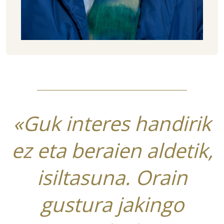
«Guk interes handirik
ez eta beraien aldetik,
isiltasuna. Orain
gustura jakingo