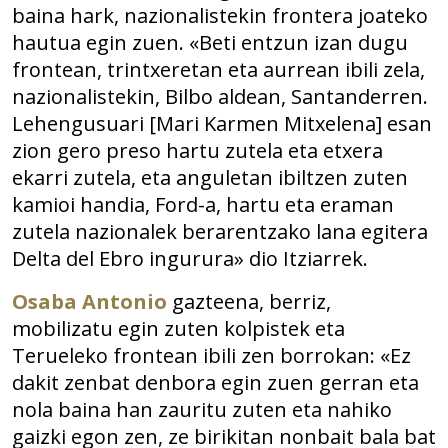
baina hark, nazionalistekin frontera joateko
hautua egin zuen. «Beti entzun izan dugu
frontean, trintxeretan eta aurrean ibili zela,
nazionalistekin, Bilbo aldean, Santanderren.
Lehengusuari [Mari Karmen Mitxelena] esan
zion gero preso hartu zutela eta etxera
ekarri zutela, eta anguletan ibiltzen zuten
kamioi handia, Ford-a, hartu eta eraman
zutela nazionalek berarentzako lana egitera
Delta del Ebro ingurura» dio Itziarrek.
Osaba Antonio
gazteena, berriz,
mobilizatu egin zuten kolpistek eta
Terueleko frontean ibili zen borrokan: «Ez
dakit zenbat denbora egin zuen gerran eta
nola baina han zauritu zuten eta nahiko
gaizki egon zen, ze birikitan nonbait bala bat