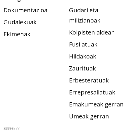
Dokumentazioa
Gudari eta
milizianoak
Gudalekuak
Kolpisten aldean
Ekimenak
Fusilatuak
Hildakoak
Zaurituak
Erbesteratuak
Errepresaliatuak
Emakumeak gerran
Umeak gerran