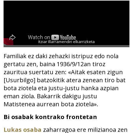
Itziar Illarramendiri elkarrizketa
Familiak ez daki zehazki istripuz edo nola
gertatu zen, baina 1936/9/12an tiroz
zauritua suertatu zen: «Aitak esaten zigun
[Usurbilgo] batzokitik atera zenean tiro bat
bota ziotela eta justu-justu hanka azpian
eman ziola. Bakarrik dakigu justu
Matistenea aurrean bota ziotela».
Bi osabak kontrako frontetan
Lukas osaba
zaharragoa ere milizianoa zen