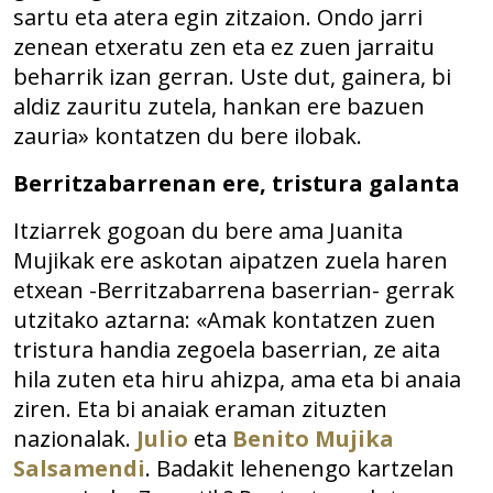
sartu eta atera egin zitzaion. Ondo jarri
zenean etxeratu zen eta ez zuen jarraitu
beharrik izan gerran. Uste dut, gainera, bi
aldiz zauritu zutela, hankan ere bazuen
zauria» kontatzen du bere ilobak.
Berritzabarrenan ere, tristura galanta
Itziarrek gogoan du bere ama Juanita
Mujikak ere askotan aipatzen zuela haren
etxean -Berritzabarrena baserrian- gerrak
utzitako aztarna: «Amak kontatzen zuen
tristura handia zegoela baserrian, ze aita
hila zuten eta hiru ahizpa, ama eta bi anaia
ziren. Eta bi anaiak eraman zituzten
nazionalak.
Julio
eta
Benito Mujika
Salsamendi
. Badakit lehenengo kartzelan