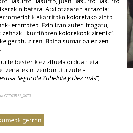
dro Basurto Basurto, Juan Basurto Basurto
ikarekin batera. Atxilotzearen arrazoia:
rromeriatik ekarritako koloretako zinta
nak- eramatea. Ezin izan zuten frogatu,
 zehazki ikurriñaren kolorekoak zirenik”.
ke geratu ziren. Baina sumarioa ez zen
.
urte besterik ez zituela orduan eta,
e izenarekin izenburutu zutela
esusa Segurola Zubeldia y diez más
“)
ikoa GEZ03582_0073
umeak gerran