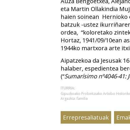
Auza Bengoetxea, Alejan
eta Martin Ollakindia Muj
haien soinean Hernioko e
batzuk -ustez ikurriñare
ordea, “koloretako zintek
Hortaz, 1941/09/10ean as
1944ko martxora arte itxi
Aipatzekoa da Jesusak 16 
halaber, espedientea ber
(“
Sumarísimo nº4046-41: J
ITURRIA:
Gipuzkoako Probintziako Artxibo Histor
Argazkia: familia
Errepresaliatuak
Emak