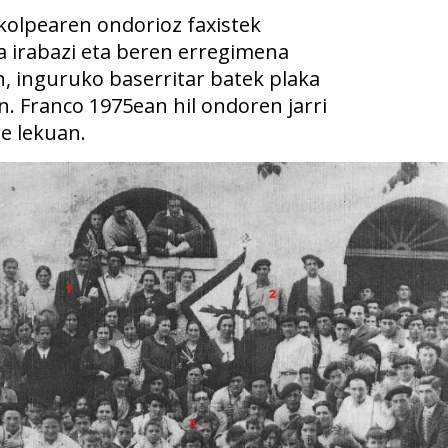
kolpearen ondorioz faxistek
a irabazi eta beren erregimena
n, inguruko baserritar batek plaka
n. Franco 1975ean hil ondoren jarri
e lekuan.