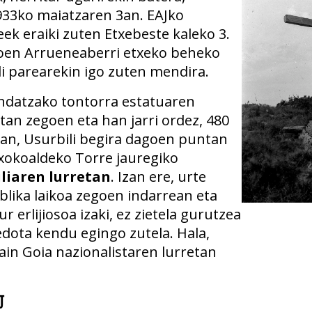
1933ko maiatzaren 3an. EAJko
ek eraiki zuten Etxebeste kaleko 3.
oen Arrueneaberri etxeko beheko
di parearekin igo zuten mendira.
ndatzako tontorra estatuaren
tan zegoen eta han jarri ordez, 480
an, Usurbili begira dagoen puntan
Txokoaldeko Torre jauregiko
liaren lurretan
. Izan ere, urte
blika laikoa zegoen indarrean eta
ur erlijiosoa izaki, ez zietela gurutzea
edota kendu egingo zutela. Hala,
ain Goia nazionalistaren lurretan
U