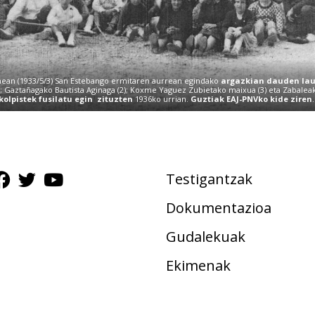
nean (1933/5/3) San Estebango ermitaren aurrean egindako
argazkian dauden lau
; Gaztañagako Bautista Aginaga (2); Koxme Yaguez Zubietako maixua (3) eta Zabaleako
kolpistek fusilatu egin zituzten
1936ko urrian.
Guztiak EAJ-PNVko kide ziren
Testigantzak
Dokumentazioa
Gudalekuak
Ekimenak