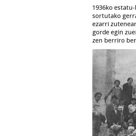
1936ko estatu-
sortutako gerr
ezarri zutenea
gorde egin zue
zen berriro ber