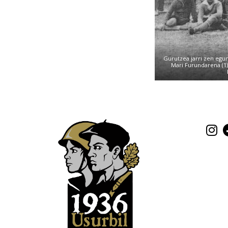
Gurutzea jarri zen egu
Mari Furundarena (1)