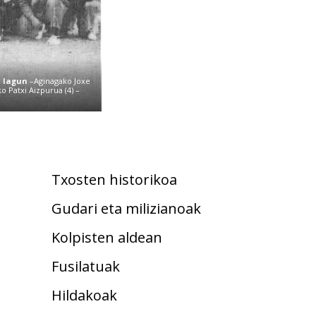
 lagun
–Aginagako Joxe
 Patxi Aizpurua (4) –
.
Txosten historikoa
Gudari eta milizianoak
Kolpisten aldean
Fusilatuak
Hildakoak