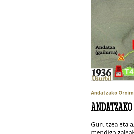
Andatzako Oroime
ANDATZAKO
Gurutzea eta a
mendigoizaleak,