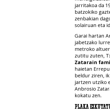
jarritakoa da 
batzokiko gazte
zenbakian dag
solairuan eta i
Garai hartan A
jabetzako lurre
metroko altuer
zutitu zuten, 
Zatarain fami
haietan Errepu
beldur ziren, ik
jartzen utziko 
Anbrosio Zatar
kokatu zen.
PLAKA EZKUTAT