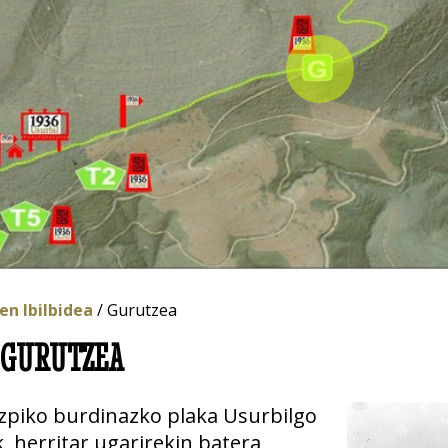
n Ibilbidea
/ Gurutzea
 GURUTZEA
zpiko burdinazko plaka Usurbilgo
 herritar ugarirekin batera,