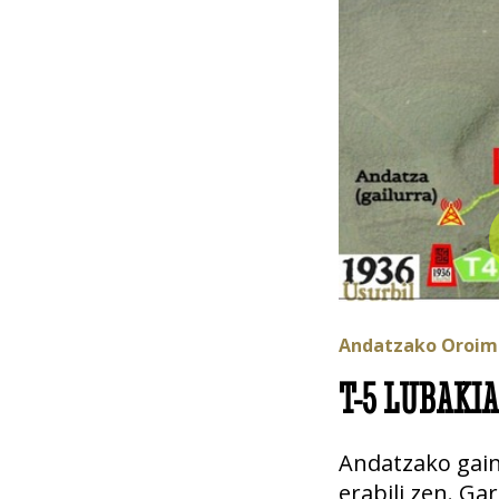
Andatzako Oroime
T-5 LUBAKIA
Andatzako gain
erabili zen. G