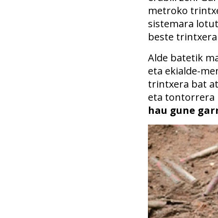
metroko trintx
sistemara lot
beste trintxera
Alde batetik m
eta ekialde-men
trintxera bat a
eta tontorrera
hau gune gar