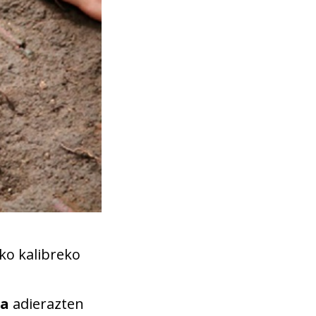
ko kalibreko
na
adierazten