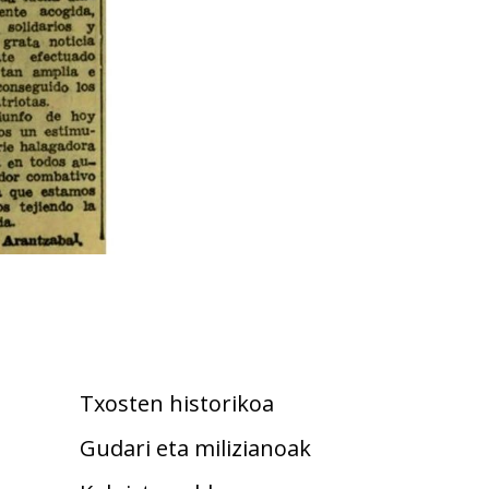
Txosten historikoa
Gudari eta milizianoak