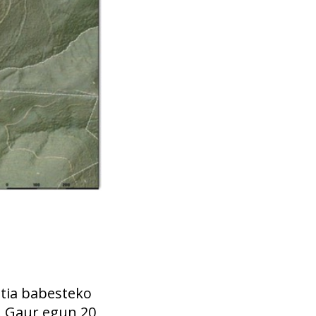
stia babesteko
. Gaur egun 20