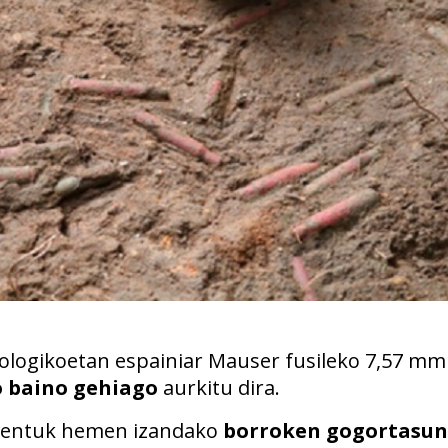
ologikoetan espainiar Mauser fusileko 7,57 mm
o baino gehiago
aurkitu dira.
mentuk hemen izandako
borroken gogortasu