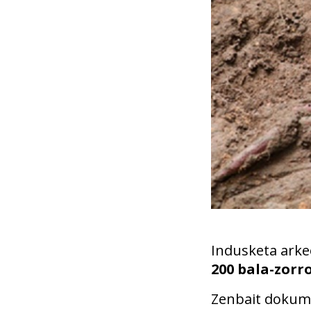
Indusketa arke
200 bala-zorr
Zenbait doku