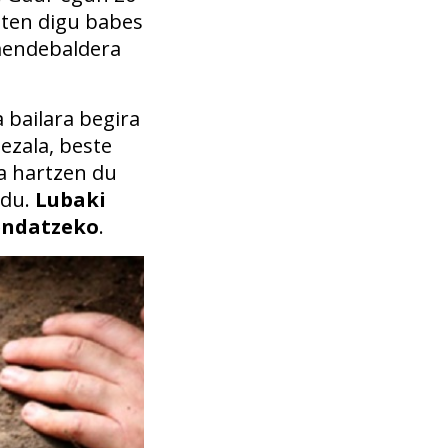
zten digu babes
mendebaldera
 bailara begira
ezala, beste
ma hartzen du
 du.
Lubaki
endatzeko
.