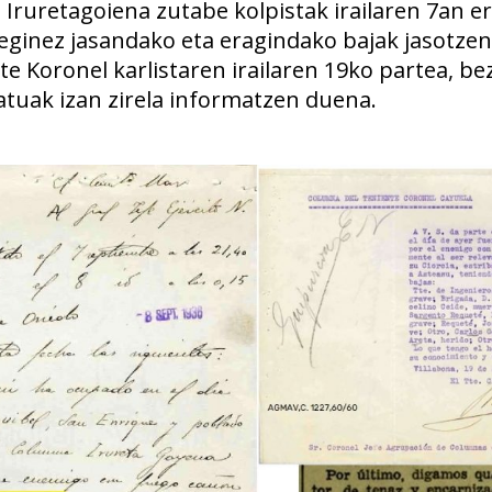
, Iruretagoiena zutabe kolpistak irailaren 7an 
 eginez jasandako eta eragindako bajak jasotze
te Koronel karlistaren irailaren 19ko partea, b
atuak izan zirela informatzen duena.