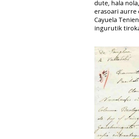
dute, hala nola
erasoari aurre
Cayuela Tenien
ingurutik tirok