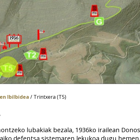
n Ibilbidea
/ Trintxera (T5)
ontzeko lubakiak bezala, 1936ko irailean Dono
araiko defentsa sistemaren lekukoa dugu hemen