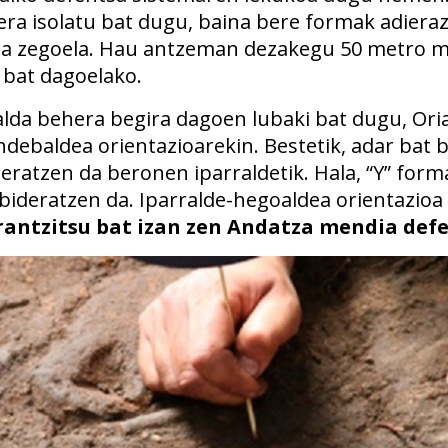
era isolatu bat dugu, baina bere formak adiera
uta zegoela. Hau antzeman dezakegu 50 metro 
 bat dagoelako.
alda behera begira dagoen lubaki bat dugu, Oria
debaldea orientazioarekin. Bestetik, adar bat b
teratzen da beronen iparraldetik. Hala, “Y” for
 bideratzen da. Iparralde-hegoaldea orientazioa
rantzitsu bat izan zen Andatza mendia def