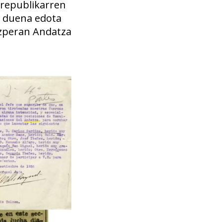
errepublikarren
n duena edota
ezperan Andatza