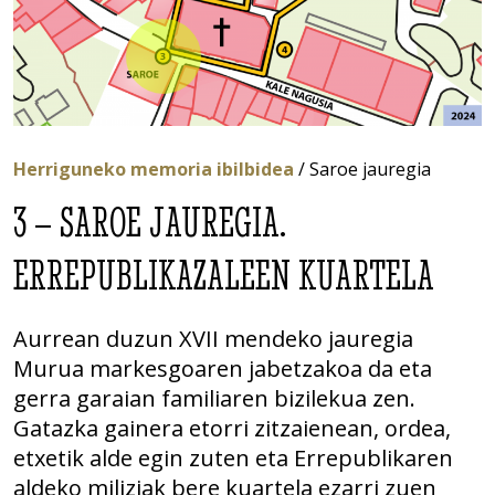
Herriguneko memoria ibilbidea
/ Saroe jauregia
3 – SAROE JAUREGIA.
ERREPUBLIKAZALEEN KUARTELA
Aurrean duzun XVII mendeko jauregia
Murua markesgoaren jabetzakoa da eta
gerra garaian familiaren bizilekua zen.
Gatazka gainera etorri zitzaienean, ordea,
etxetik alde egin zuten eta Errepublikaren
aldeko miliziak bere kuartela ezarri zuen