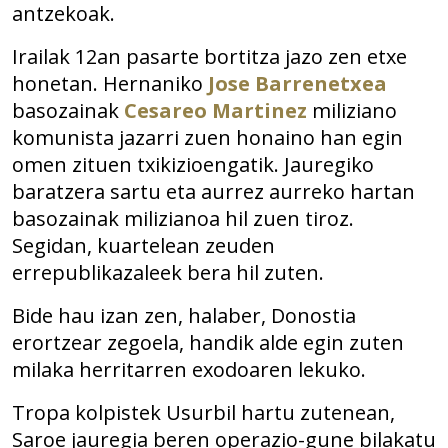
antzekoak.
Irailak 12an pasarte bortitza jazo zen etxe
honetan. Hernaniko
Jose Barrenetxea
basozainak
Cesareo Martinez
miliziano
komunista jazarri zuen honaino han egin
omen zituen txikizioengatik. Jauregiko
baratzera sartu eta aurrez aurreko hartan
basozainak milizianoa hil zuen tiroz.
Segidan, kuartelean zeuden
errepublikazaleek bera hil zuten.
Bide hau izan zen, halaber, Donostia
erortzear zegoela, handik alde egin zuten
milaka herritarren exodoaren lekuko.
Tropa kolpistek Usurbil hartu zutenean,
Saroe jauregia beren operazio-gune bilakatu