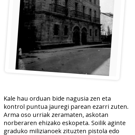
Kale hau orduan bide nagusia zen eta
kontrol puntua jauregi parean ezarri zuten.
Arma oso urriak zeramaten, askotan
norberaren ehizako eskopeta. Soilik aginte
graduko milizianoek zituzten pistola edo