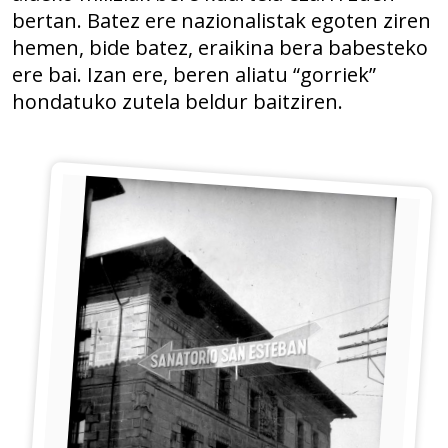
bertan. Batez ere nazionalistak egoten ziren
hemen, bide batez, eraikina bera babesteko
ere bai. Izan ere, beren aliatu “gorriek”
hondatuko zutela beldur baitziren.