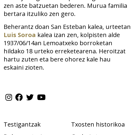
zen aste batzuetan bederen. Murua familia
bertara itzuliko zen gero.
Beherantz doan San Esteban kalea, urteetan
Luis Soroa
kalea izan zen, kolpisten alde
1937/06/14an Lemoatxeko borroketan
hildako 18 urteko erreketearena. Heroitzat
hartu zuten eta bere ohorez kale hau
eskaini zioten.
Testigantzak
Txosten historikoa