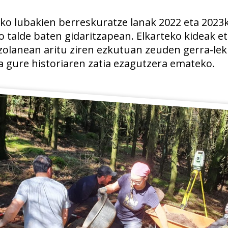
ko lubakien berreskuratze lanak 2022 eta 2023
o talde baten gidaritzapean. Elkarteko kideak et
zolanean aritu ziren ezkutuan zeuden gerra-lek
ta gure historiaren zatia ezagutzera emateko.