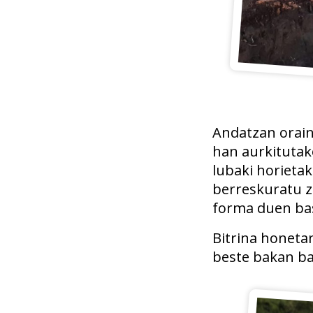
Andatzan orain
han aurkitutako
lubaki horieta
berreskuratu zi
forma duen bas
Bitrina honeta
beste bakan ba