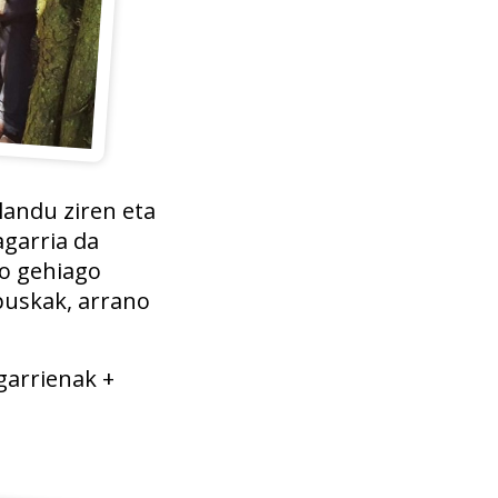
landu ziren eta
agarria da
no gehiago
 puskak, arrano
garrienak +