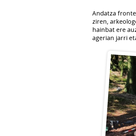
Andatza fronte
ziren, arkeolog
hainbat ere au
agerian jarri e