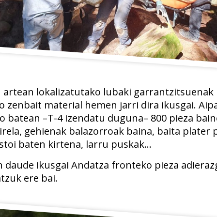
 artean lokalizatutako lubaki garrantzitsuenak 
 zenbait material hemen jarri dira ikusgai. Aip
ko batean –T-4 izendatu duguna– 800 pieza bai
rela, gehienak balazorroak baina, baita plater
toi baten kirtena, larru puskak…
n daude ikusgai Andatza fronteko pieza adieraz
tzuk ere bai.