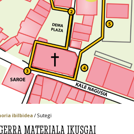
ria ibilbidea
/ Sutegi
. GERRA MATERIALA IKUSGAI