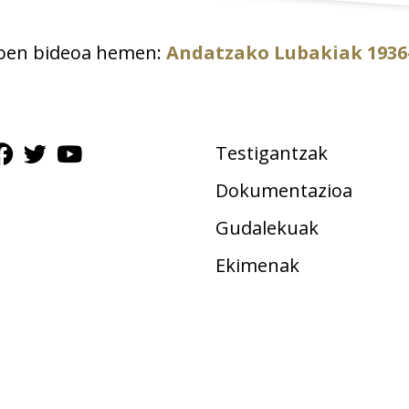
koen bideoa hemen:
Andatzako Lubakiak 1936
Testigantzak
Dokumentazioa
Gudalekuak
Ekimenak