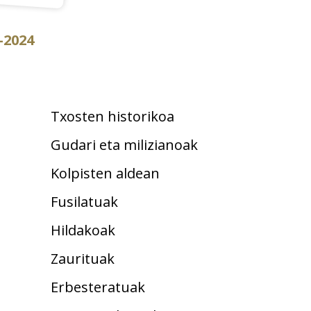
-2024
Txosten historikoa
Gudari eta milizianoak
Kolpisten aldean
Fusilatuak
Hildakoak
Zaurituak
Erbesteratuak