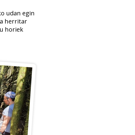
ko udan egin
a herritar
u horiek